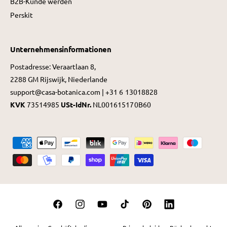
B2B-Kunde werden
Perskit
Unternehmensinformationen
Postadresse: Veraartlaan 8,
2288 GM Rijswijk, Niederlande
support@casa-botanica.com | +31 6 13018828
KVK
73514985
USt-IdNr.
NL001615170B60
Z
a
h
l
u
F
I
Y
T
P
L
n
a
n
o
i
i
i
g