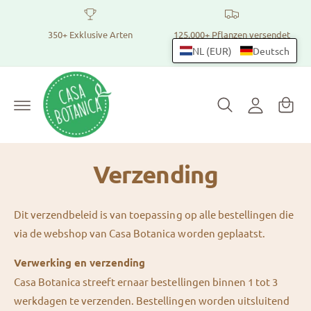
z
u
E
m
350+ Exklusive Arten
125.000+ Pflanzen versendet
W
I
i
NL (EUR)
Deutsch
n
ar
n
h
e
a
l
lt
n
o
k
g
o
g
r
e
Verzending
b
n
Dit verzendbeleid is van toepassing op alle bestellingen die
via de webshop van Casa Botanica worden geplaatst.
Verwerking en verzending
Casa Botanica streeft ernaar bestellingen binnen 1 tot 3
werkdagen te verzenden. Bestellingen worden uitsluitend