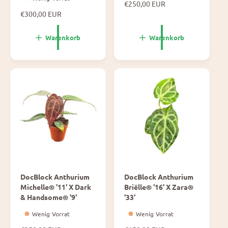
N
€250,00 EUR
o
N
€300,00 EUR
r
o
m
r
Warenkorb
Warenkorb
a
m
l
a
e
l
P
e
r
P
e
r
i
e
s
i
s
DocBlock Anthurium
DocBlock Anthurium
Michelle® '11' X Dark
Briëlle® '16' X Zara®
& Handsome® '9'
'33'
Wenig Vorrat
Wenig Vorrat