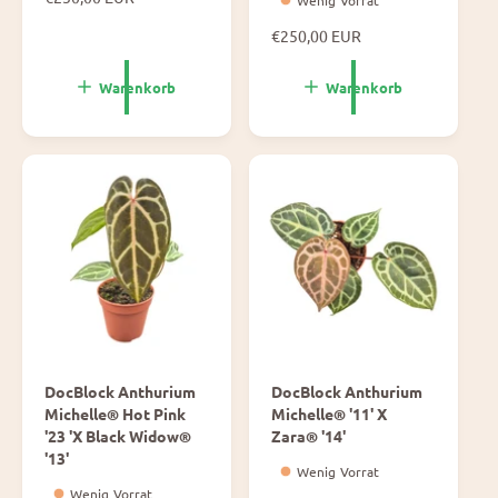
Wenig Vorrat
o
N
€250,00 EUR
r
o
m
r
a
Warenkorb
Warenkorb
m
l
a
e
l
P
e
r
P
e
r
i
e
s
i
s
DocBlock Anthurium
DocBlock Anthurium
Michelle® Hot Pink
Michelle® '11' X
'23 'X Black Widow®
Zara® '14'
'13'
Wenig Vorrat
Wenig Vorrat