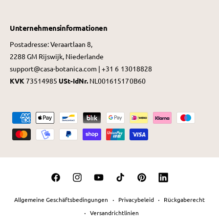
Unternehmensinformationen
Postadresse: Veraartlaan 8,
2288 GM Rijswijk, Niederlande
support@casa-botanica.com | +31 6 13018828
KVK
73514985
USt-IdNr.
NL001615170B60
Z
a
h
l
u
F
I
Y
T
P
L
n
a
n
o
i
i
i
g
Allgemeine Geschäftsbedingungen
Privacybeleid
Rückgaberecht
c
s
u
k
n
n
s
Versandrichtlinien