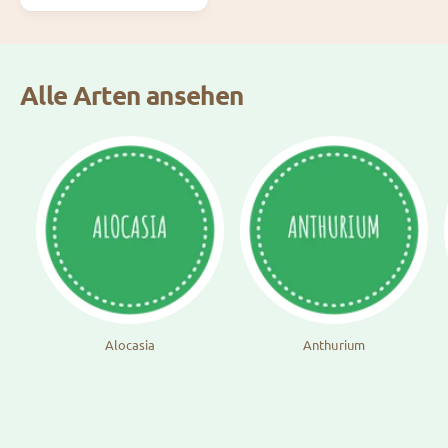
l
e
P
r
e
Alle Arten ansehen
i
s
Alocasia
Anthurium