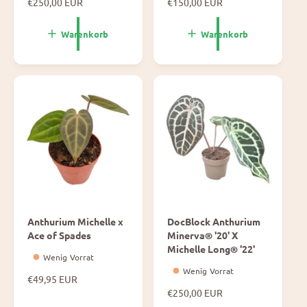
N
€250,00 EUR
N
€150,00 EUR
o
o
r
r
Warenkorb
Warenkorb
m
m
a
a
l
l
e
e
P
P
r
r
e
e
i
i
s
s
Anthurium Michelle x
DocBlock Anthurium
Ace of Spades
Minerva® '20' X
Michelle Long® '22'
Wenig Vorrat
Wenig Vorrat
N
€49,95 EUR
o
N
€250,00 EUR
r
o