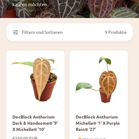
kaufen möchten.
Filtern und Sortieren
9 Produkte
DocBlock Anthurium
DocBlock Anthurium
Dark & Handsome® '9'
Michelle® '1' X Purple
X Michelle® '10'
Rain® '27'
N
€250,00 EUR