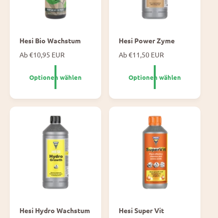
Hesi Bio Wachstum
Hesi Power Zyme
N
Ab €10,95 EUR
N
Ab €11,50 EUR
o
o
r
r
Optionen wählen
Optionen wählen
m
m
a
a
l
l
e
e
P
P
r
r
e
e
i
i
s
s
Hesi Hydro Wachstum
Hesi Super Vit