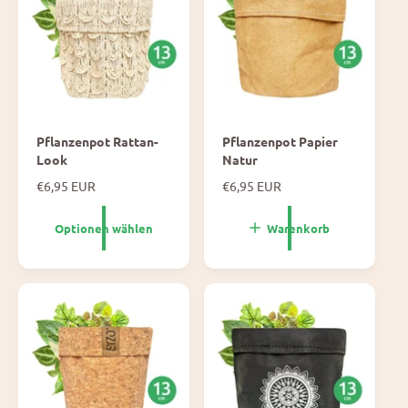
s
i
s
Pflanzenpot Rattan-
Pflanzenpot Papier
Look
Natur
N
€6,95 EUR
N
€6,95 EUR
o
o
r
r
Optionen wählen
Warenkorb
m
m
a
a
l
l
e
e
P
P
r
r
e
e
i
i
s
s