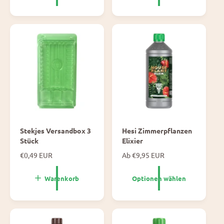
a
l
l
e
e
P
P
r
r
e
e
i
i
s
s
Stekjes Versandbox 3
Hesi Zimmerpflanzen
Stück
Elixier
N
€0,49 EUR
N
Ab €9,95 EUR
o
o
r
r
Warenkorb
Optionen wählen
m
m
a
a
l
l
e
e
P
P