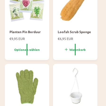
s
s
Planten Pin Borduur
Loofah Scrub Sponge
N
€9,95 EUR
N
€6,95 EUR
o
o
r
r
Optionen wählen
Warenkorb
m
m
a
a
l
l
e
e
P
P
r
r
e
e
i
i
s
s