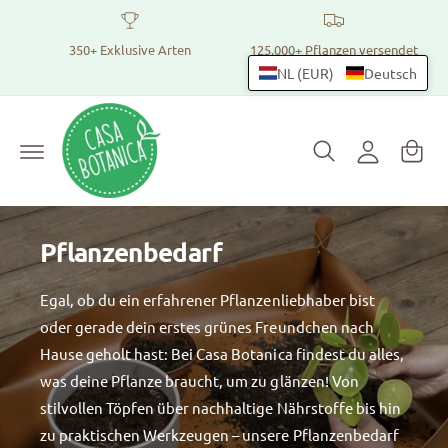
z
u
E
m
350+ Exklusive Arten
125.000+ Pflanzen versendet
W
I
i
NL (EUR)
Deutsch
n
ar
n
h
e
a
l
lt
n
o
k
g
o
g
r
e
Pflanzenbedarf
b
n
Egal, ob du ein erfahrener Pflanzenliebhaber bist
oder gerade dein erstes grünes Freundchen nach
Hause geholt hast: Bei Casa Botanica findest du alles,
was deine Pflanze braucht, um zu glänzen! Von
stilvollen Töpfen über nachhaltige Nährstoffe bis hin
zu praktischen Werkzeugen – unsere Pflanzenbedarf