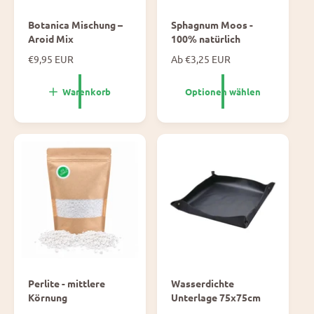
Botanica Mischung –
Sphagnum Moos -
Aroid Mix
100% natürlich
N
€9,95 EUR
N
Ab €3,25 EUR
o
o
r
r
Warenkorb
Optionen wählen
m
m
a
a
l
l
e
e
P
P
r
r
e
e
i
i
s
s
Perlite - mittlere
Wasserdichte
Körnung
Unterlage 75x75cm