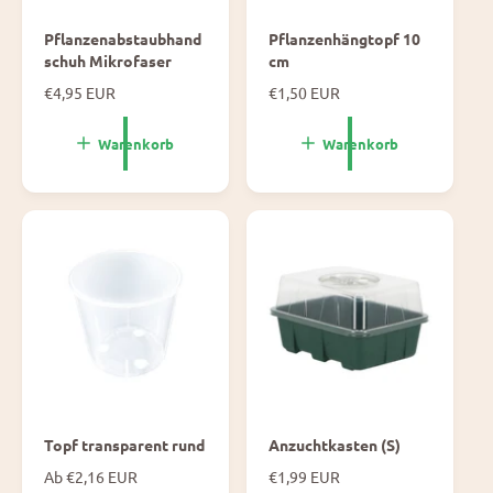
Pflanzenabstaubhand
Pflanzenhängtopf 10
schuh Mikrofaser
cm
N
€4,95 EUR
N
€1,50 EUR
o
o
r
r
Warenkorb
Warenkorb
m
m
a
a
l
l
e
e
P
P
r
r
e
e
i
i
s
s
Topf transparent rund
Anzuchtkasten (S)
N
Ab €2,16 EUR
N
€1,99 EUR