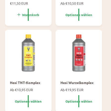
N
€11,50 EUR
N
Ab €10,50 EUR
o
o
r
r
Warenkorb
Optionen wählen
m
m
a
a
l
l
e
e
P
P
r
r
e
e
i
i
s
s
Hesi TNT-Komplex
Hesi Wurzelkomplex
N
Ab €10,95 EUR
N
Ab €19,95 EUR
o
o
r
r
Optionen wählen
Optionen wählen
m
m
a
a