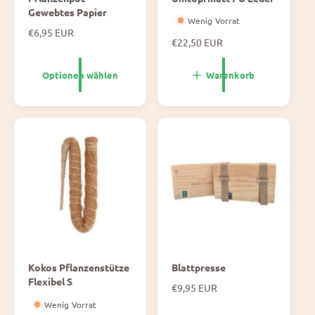
Gewebtes Papier
Wenig Vorrat
N
€6,95 EUR
N
€22,50 EUR
o
o
r
r
m
Optionen wählen
Warenkorb
m
a
a
l
l
e
e
P
P
r
r
e
e
i
i
s
s
Kokos Pflanzenstütze
Blattpresse
Flexibel S
N
€9,95 EUR
o
Wenig Vorrat
r