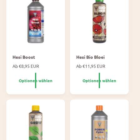
r
r
e
e
i
i
s
s
Hesi Boost
Hesi Bio Bloei
N
Ab €8,95 EUR
N
Ab €11,95 EUR
o
o
r
r
Optionen wählen
Optionen wählen
m
m
a
a
l
l
e
e
P
P
r
r
e
e
i
i
s
s