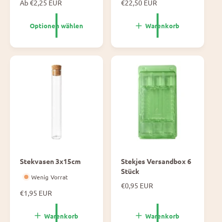
N
Ab €2,25 EUR
N
€22,50 EUR
o
o
r
r
Optionen wählen
Warenkorb
m
m
a
a
l
l
e
e
P
P
r
r
e
e
i
i
s
s
Stekvasen 3x15cm
Stekjes Versandbox 6
Stück
Wenig Vorrat
N
€0,95 EUR
N
€1,95 EUR
o
o
r
r
m
Warenkorb
Warenkorb
m
a