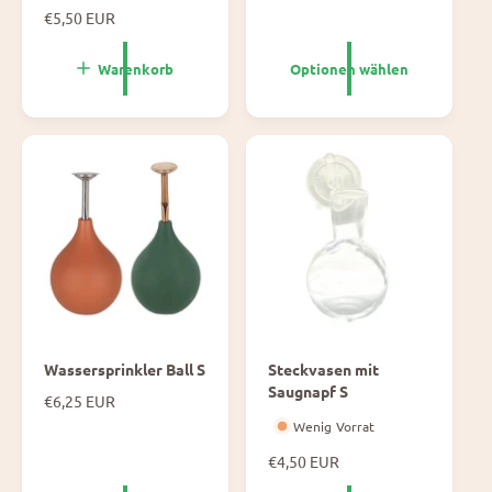
m
N
€5,50 EUR
a
o
l
r
Warenkorb
Optionen wählen
e
m
P
a
r
l
e
e
i
P
s
r
e
i
s
Wassersprinkler Ball S
Steckvasen mit
Saugnapf S
N
€6,25 EUR
o
Wenig Vorrat
r
m
N
€4,50 EUR
a
o