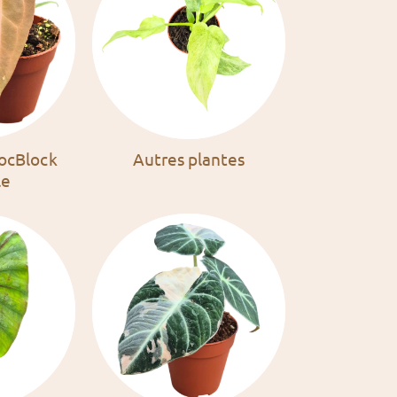
ocBlock
Autres plantes
le