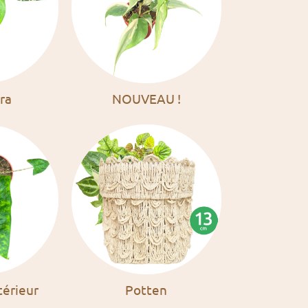
ra
NOUVEAU !
térieur
Potten