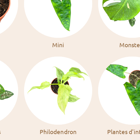
Mini
Monste
s
Philodendron
Plantes d'in