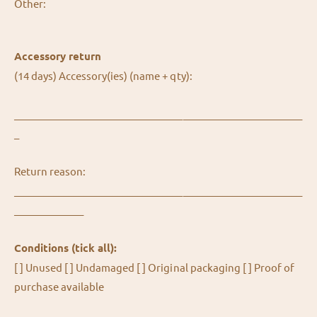
Other:
Accessory return
(14 days) Accessory(ies) (name + qty):
__________________________________________________________
_
Return reason:
__________________________________________________________
______________
Conditions (tick all):
[ ] Unused [ ] Undamaged [ ] Original packaging [ ] Proof of
purchase available