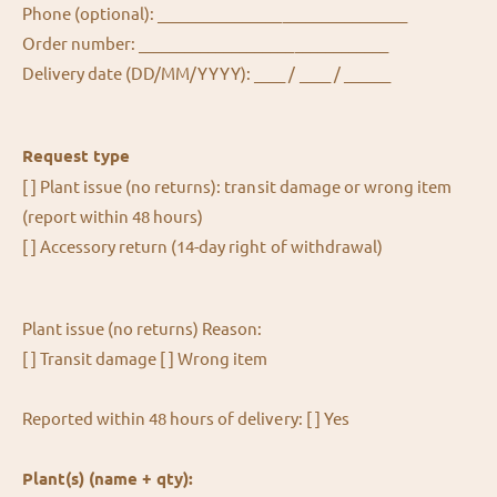
Phone (optional): ________________________________
Order number: ________________________________
Delivery date (DD/MM/YYYY): ____ / ____ / ______
Request type
[ ] Plant issue (no returns): transit damage or wrong item
(report within 48 hours)
[ ] Accessory return (14-day right of withdrawal)
Plant issue (no returns) Reason:
[ ] Transit damage [ ] Wrong item
Reported within 48 hours of delivery: [ ] Yes
Plant(s) (name + qty):