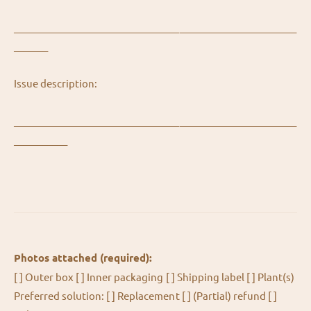
__________________________________________________________
_______
Issue description:
__________________________________________________________
___________
Photos attached (required):
[ ] Outer box [ ] Inner packaging [ ] Shipping label [ ] Plant(s)
Preferred solution: [ ] Replacement [ ] (Partial) refund [ ]