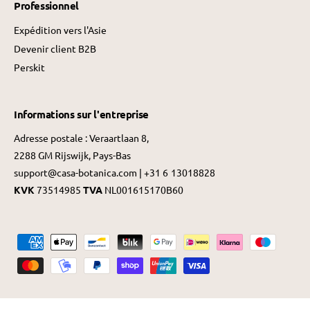
Professionnel
Expédition vers l'Asie
Devenir client B2B
Perskit
Informations sur l'entreprise
Adresse postale : Veraartlaan 8,
2288 GM Rijswijk, Pays-Bas
support@casa-botanica.com | +31 6 13018828
KVK
73514985
TVA
NL001615170B60
M
é
t
h