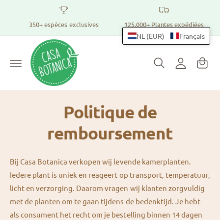
v
C
e
r
o
350+ espèces exclusives
125.000+ Plantes expédiées
P
s
n
NL (EUR)
Français
l
a
e
n
n
c
e
o
i
n
x
e
t
i
e
r
n
o
Politique de
u
n
remboursement
Bij Casa Botanica⁠ verkopen wij levende kamerplanten.
Iedere plant is uniek en reageert op transport, temperatuur,
licht en verzorging. Daarom vragen wij klanten zorgvuldig
met de planten om te gaan tijdens de bedenktijd. Je hebt
als consument het recht om je bestelling binnen 14 dagen