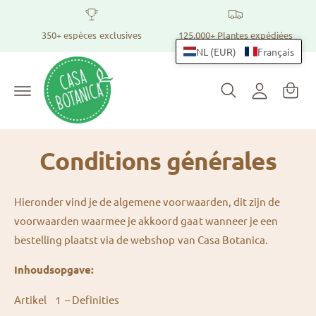
v
C
e
r
o
350+ espèces exclusives
125.000+ Plantes expédiées
P
s
n
NL (EUR)
Français
l
a
e
n
n
c
e
o
i
n
x
e
t
i
e
r
n
o
Conditions générales
u
n
Hieronder vind je de algemene voorwaarden, dit zijn de
voorwaarden waarmee je akkoord gaat wanneer je een
bestelling plaatst via de webshop van Casa Botanica.
Inhoudsopgave:
Artikel 1 – Definities