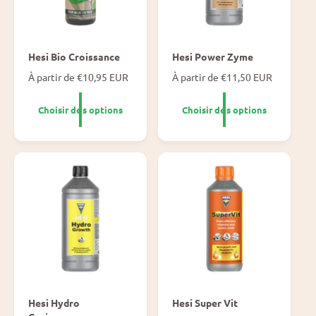
Hesi Bio Croissance
Hesi Power Zyme
P
À partir de €10,95 EUR
P
À partir de €11,50 EUR
r
r
i
i
Choisir des options
Choisir des options
x
x
n
n
o
o
r
r
m
m
a
a
l
l
Hesi Hydro
Hesi Super Vit