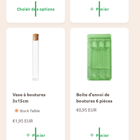
r
x
i
Choisir des options
Panier
n
x
o
n
r
o
m
r
a
m
l
a
l
Vase à boutures
Boîte d'envoi de
3x15cm
boutures 6 pièces
P
€0,95 EUR
Stock faible
r
P
€1,95 EUR
i
r
x
i
n
Panier
Panier
x
o