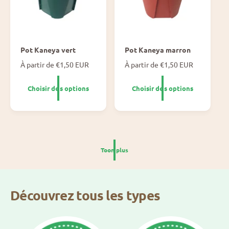
Pot Kaneya vert
Pot Kaneya marron
P
À partir de €1,50 EUR
P
À partir de €1,50 EUR
r
r
i
i
Choisir des options
Choisir des options
x
x
n
n
o
o
r
r
m
m
a
a
l
l
Toon plus
Découvrez tous les types