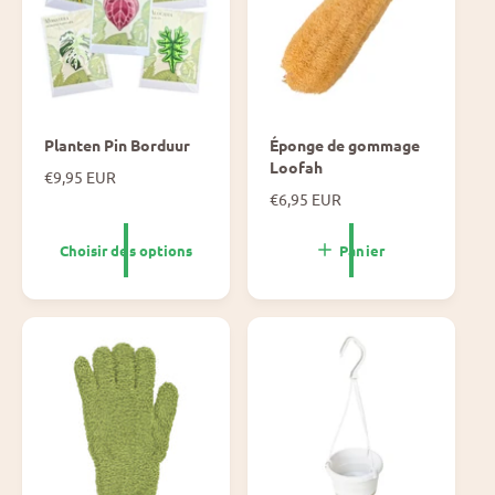
Planten Pin Borduur
Éponge de gommage
Loofah
P
€9,95 EUR
r
P
€6,95 EUR
i
r
x
i
Choisir des options
Panier
n
x
o
n
r
o
m
r
a
m
l
a
l