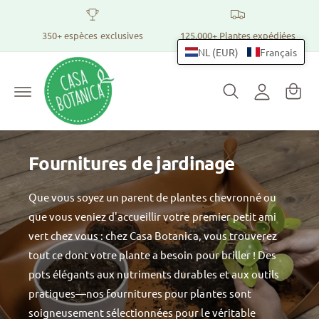
v
C
e
r
o
350+ espèces exclusives
125.000+ Plantes expédiées
P
s
n
NL (EUR)
Français
l
a
e
n
n
c
e
o
i
n
x
e
t
i
e
r
n
o
Fournitures de jardinage
u
n
Que vous soyez un parent de plantes chevronné ou
que vous veniez d'accueillir votre premier petit ami
vert chez vous : chez Casa Botanica, vous trouverez
tout ce dont votre plante a besoin pour briller ! Des
pots élégants aux nutriments durables et aux outils
pratiques—nos fournitures pour plantes sont
soigneusement sélectionnées pour le véritable