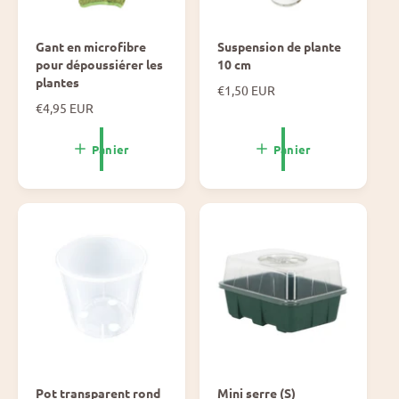
Gant en microfibre
Suspension de plante
pour dépoussiérer les
10 cm
plantes
P
€1,50 EUR
r
P
€4,95 EUR
i
r
x
i
Panier
Panier
n
x
o
n
r
o
m
r
a
m
l
a
l
Pot transparent rond
Mini serre (S)