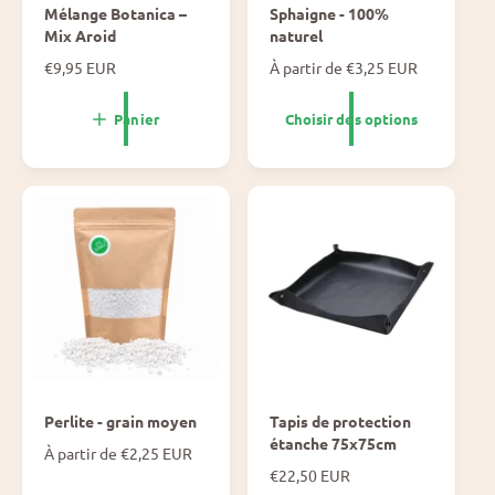
Mélange Botanica –
Sphaigne - 100%
Mix Aroid
naturel
P
€9,95 EUR
P
À partir de €3,25 EUR
r
r
i
i
Panier
Choisir des options
x
x
n
n
o
o
r
r
m
m
a
a
l
l
Perlite - grain moyen
Tapis de protection
étanche 75x75cm
P
À partir de €2,25 EUR
r
P
€22,50 EUR
i