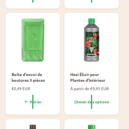
n
r
o
m
r
a
m
l
a
l
Boîte d'envoi de
Hesi Élixir pour
boutures 3 pièces
Plantes d'Intérieur
P
€0,49 EUR
P
À partir de €9,95 EUR
r
r
i
i
Panier
Choisir des options
x
x
n
n
o
o
r
r
m
m