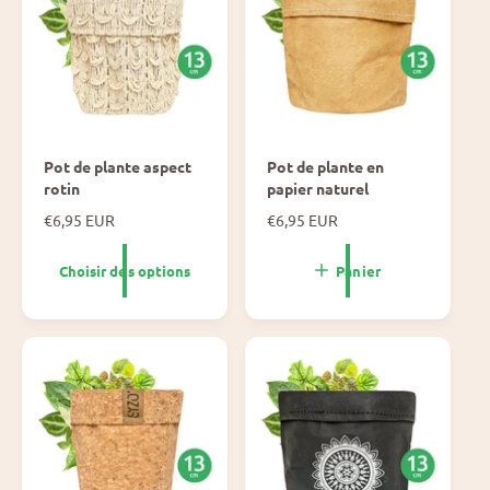
Pot de plante aspect
Pot de plante en
rotin
papier naturel
P
€6,95 EUR
P
€6,95 EUR
r
r
i
i
Choisir des options
Panier
x
x
n
n
o
o
r
r
m
m
a
a
l
l