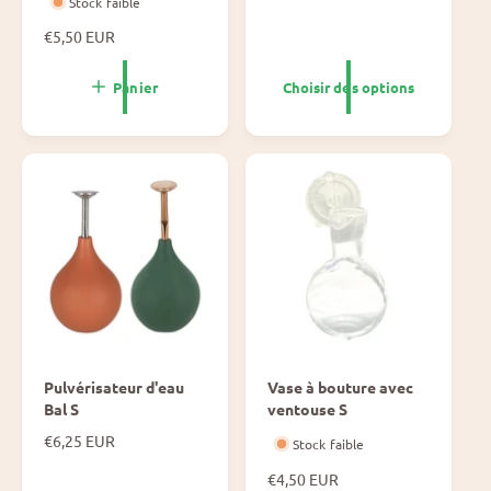
Stock faible
i
x
P
€5,50 EUR
n
r
o
i
Panier
Choisir des options
r
x
m
n
a
o
l
r
m
a
l
Pulvérisateur d'eau
Vase à bouture avec
Bal S
ventouse S
P
€6,25 EUR
Stock faible
r
P
€4,50 EUR
i