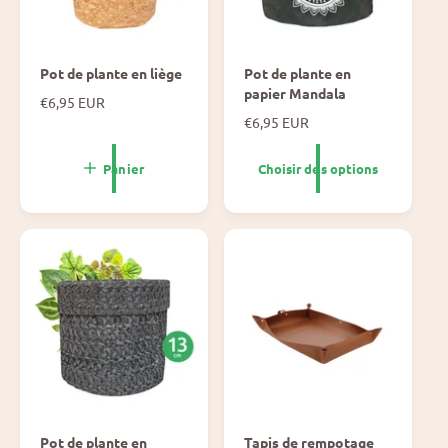
Pot de plante en liège
Pot de plante en
papier Mandala
P
€6,95 EUR
r
P
€6,95 EUR
i
r
x
i
Panier
Choisir des options
n
x
o
n
r
o
m
r
a
m
l
a
l
Pot de plante en
Tapis de rempotage