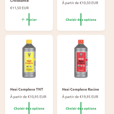
Croissance
P
À partir de €10,50 EUR
r
P
€11,50 EUR
i
r
x
i
Panier
Choisir des options
n
x
o
n
r
o
m
r
a
m
l
a
l
Hesi Complexe TNT
Hesi Complexe Racine
P
À partir de €10,95 EUR
P
À partir de €19,95 EUR
r
r
i
i
Choisir des options
Choisir des options
x
x