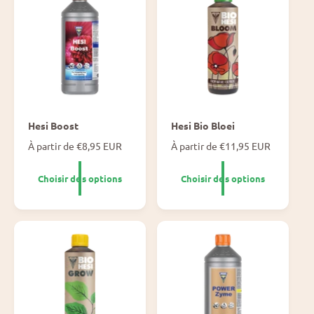
a
a
l
l
Hesi Boost
Hesi Bio Bloei
P
À partir de €8,95 EUR
P
À partir de €11,95 EUR
r
r
i
i
Choisir des options
Choisir des options
x
x
n
n
o
o
r
r
m
m
a
a
l
l