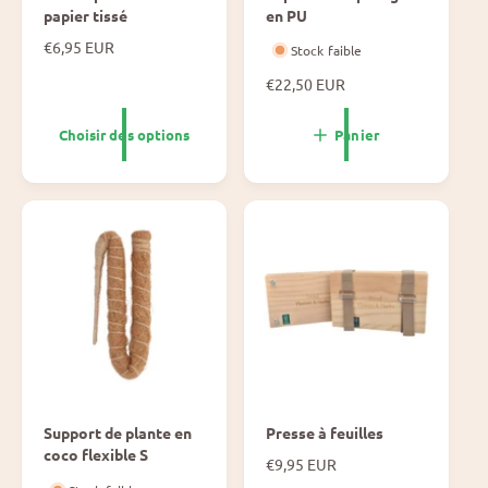
papier tissé
en PU
P
€6,95 EUR
Stock faible
r
P
€22,50 EUR
i
r
x
i
n
Choisir des options
Panier
x
o
n
r
o
m
r
a
m
l
a
l
Support de plante en
Presse à feuilles
coco flexible S
P
€9,95 EUR
r