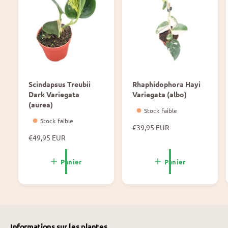
Scindapsus Treubii
Rhaphidophora Hayi
Dark Variegata
Variegata (albo)
(aurea)
Stock faible
Stock faible
P
€39,95 EUR
P
€49,95 EUR
r
r
i
i
x
Panier
Panier
x
n
n
o
o
r
r
m
m
a
a
l
Informations sur les plantes