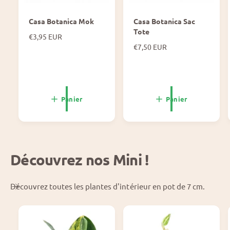
Casa Botanica Mok
Casa Botanica Sac
Tote
P
€3,95 EUR
r
P
€7,50 EUR
i
r
x
i
n
x
o
n
r
o
Panier
Panier
m
r
a
m
l
a
l
Découvrez nos Mini !
Découvrez toutes les plantes d'intérieur en pot de 7 cm.