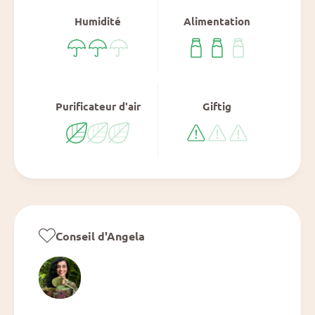
9
9
;
Humidité
Alimentation
;
3
3
&
&
#
#
3
3
9
9
Purificateur d'air
Giftig
;
;
Conseil d'Angela