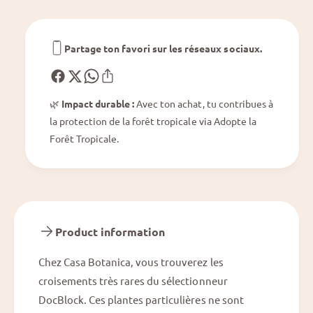
h
h
u
u
r
r
i
Partage ton favori sur les réseaux sociaux.
i
u
u
m
m
M
M
i
🌿
Impact durable :
Avec ton achat, tu contribues à
i
c
la protection de la forêt tropicale via Adopte la
c
h
h
Forêt Tropicale.
e
e
l
l
l
l
e
e
®
®
&
&
Product information
#
#
3
3
Chez Casa Botanica, vous trouverez les
9
9
;
croisements très rares du sélectionneur
;
1
DocBlock. Ces plantes particulières ne sont
1
&