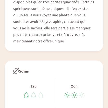
&
disponibles qu'en très petites quantités. Certains
#
#
spécimens sont même uniques – il n'en existe
3
3
9
qu'un seul ! Vous voyez une plante que vous
9
;
;
souhaitez avoir ? Soyez rapide, car avant que
X
X
vous ne le sachiez, elle sera partie. Ne manquez
D
D
o
pas cette chance exclusive et découvrez dès
o
c
maintenant notre offre unique !
c
B
B
l
l
o
o
c
c
k
k
Z
Soins
Z
a
a
r
r
a
Eau
Zon
a
®
®
&
&
#
#
3
3