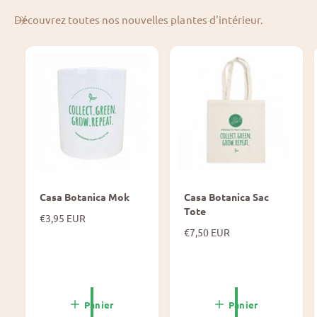
Découvrez toutes nos nouvelles plantes d'intérieur.
Casa Botanica Mok
Casa Botanica Sac
Tote
P
€3,95 EUR
r
P
€7,50 EUR
i
r
x
i
n
x
o
n
r
o
Panier
Panier