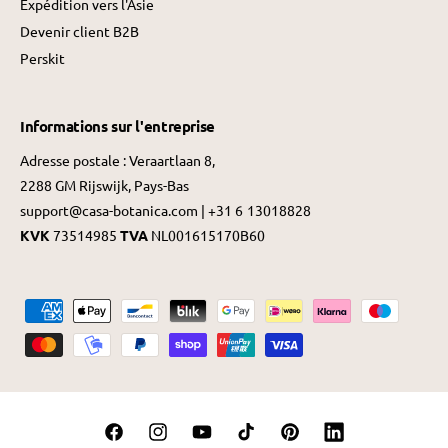
Expédition vers l'Asie
Devenir client B2B
Perskit
Informations sur l'entreprise
Adresse postale : Veraartlaan 8,
2288 GM Rijswijk, Pays-Bas
support@casa-botanica.com | +31 6 13018828
KVK
73514985
TVA
NL001615170B60
M
é
t
h
o
F
I
Y
T
P
L
d