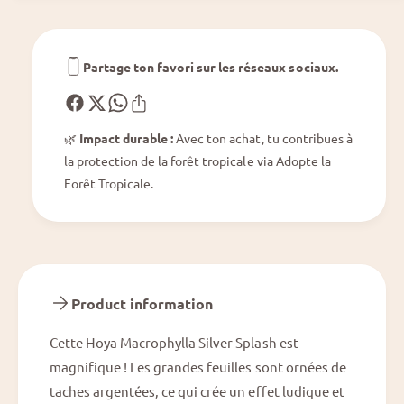
y
y
l
l
l
l
a
Partage ton favori sur les réseaux sociaux.
a
A
A
r
r
g
g
e
🌿
Impact durable :
Avec ton achat, tu contribues à
e
n
la protection de la forêt tropicale via Adopte la
n
t
t
Forêt Tropicale.
S
S
p
p
l
l
a
a
s
s
h
h
Product information
Cette Hoya Macrophylla Silver Splash est
magnifique ! Les grandes feuilles sont ornées de
taches argentées, ce qui crée un effet ludique et