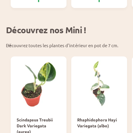
m
r
a
m
l
a
l
Découvrez nos Mini !
Découvrez toutes les plantes d'intérieur en pot de 7 cm.
Scindapsus Treubii
Rhaphidophora Hayi
Dark Variegata
Variegata (albo)
(aurea)