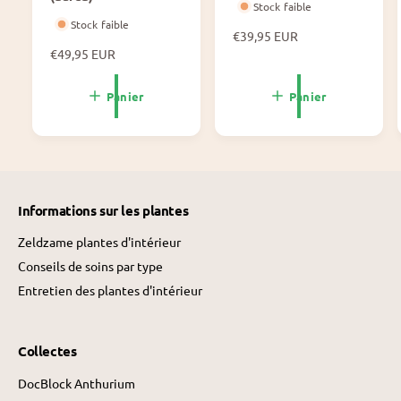
Stock faible
Stock faible
P
€39,95 EUR
P
€49,95 EUR
r
r
i
i
x
Panier
Panier
x
n
n
o
o
r
r
m
m
a
a
l
Informations sur les plantes
l
Zeldzame plantes d'intérieur
Conseils de soins par type
Entretien des plantes d'intérieur
Collectes
DocBlock Anthurium