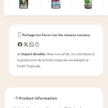
n
d
d
r
r
o
o
n
n
F
F
l
l
o
Partage ton favori sur les réseaux sociaux.
o
r
r
i
i
d
d
a
🌿
Impact durable :
Avec ton achat, tu contribues à
a
B
la protection de la forêt tropicale via Adopte la
B
e
e
Forêt Tropicale.
a
a
u
u
t
t
y
y
x
x
T
T
Product information
o
o
r
r