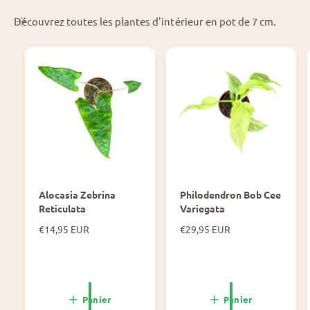
Découvrez toutes les plantes d'intérieur en pot de 7 cm.
Alocasia Zebrina
Philodendron Bob Cee
Reticulata
Variegata
P
€14,95 EUR
P
€29,95 EUR
r
r
i
i
x
x
n
n
o
o
Panier
Panier