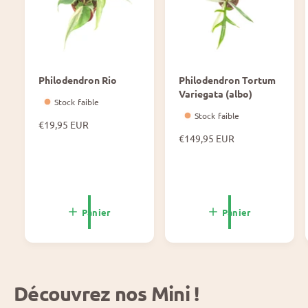
Philodendron Rio
Philodendron Tortum
Variegata (albo)
Stock faible
Stock faible
P
€19,95 EUR
r
P
€149,95 EUR
i
r
x
i
n
x
o
n
r
o
Panier
Panier
m
r
a
m
l
a
l
Découvrez nos Mini !