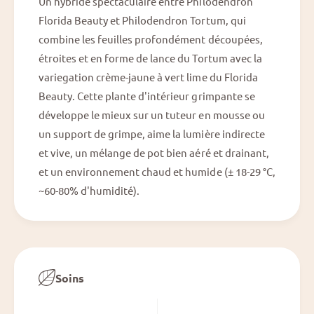
Un hybride spectaculaire entre Philodendron
t
t
u
Florida Beauty et Philodendron Tortum, qui
u
m
combine les feuilles profondément découpées,
m
V
V
étroites et en forme de lance du Tortum avec la
a
a
variegation crème-jaune à vert lime du Florida
r
r
i
Beauty. Cette plante d'intérieur grimpante se
i
e
e
développe le mieux sur un tuteur en mousse ou
g
g
un support de grimpe, aime la lumière indirecte
a
a
t
et vive, un mélange de pot bien aéré et drainant,
t
a
et un environnement chaud et humide (± 18-29 °C,
a
~60-80% d'humidité).
Soins