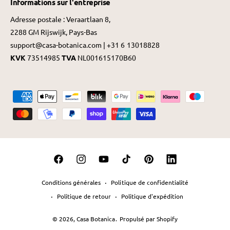
Informations sur l'entreprise
Adresse postale : Veraartlaan 8,
2288 GM Rijswijk, Pays-Bas
support@casa-botanica.com | +31 6 13018828
KVK
73514985
TVA
NL001615170B60
M
é
t
h
o
F
I
Y
T
P
L
d
a
n
o
i
i
i
e
Conditions générales
Politique de confidentialité
c
s
u
k
n
n
s
Politique de retour
Politique d'expédition
e
t
T
T
t
k
d
© 2026,
Casa Botanica
.
Propulsé par Shopify
b
a
u
o
e
e
e