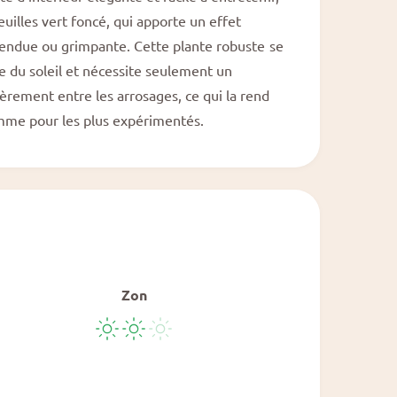
n
m
uilles vert foncé, qui apporte un effet
o
uspendue ou grimpante. Cette plante robuste se
d
a
e du soleil et nécessite seulement un
l
.
rement entre les arrosages, ce qui la rend
mme pour les plus expérimentés.
Zon