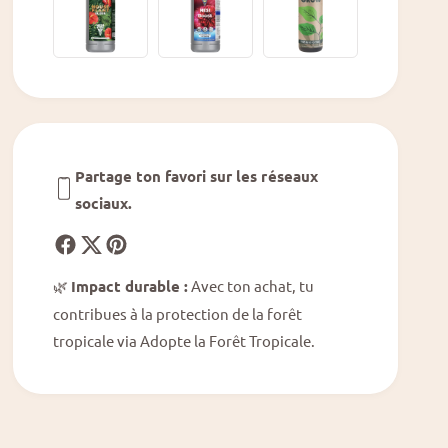
s
s
u
u
s
s
S
S
i
i
l
l
v
v
e
e
r
Partage ton favori sur les réseaux
r
S
S
sociaux.
p
p
l
l
a
a
s
🌿
Impact durable :
Avec ton achat, tu
s
h
h
contribues à la protection de la forêt
V
V
tropicale via Adopte la Forêt Tropicale.
a
a
r
r
i
i
e
e
g
g
a