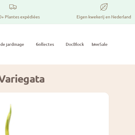
0+ Plantes expédiées
Eigen kwekerij en Nederland
 de jardinage
Collectes
DocBlock
LiveSale
 Variegata