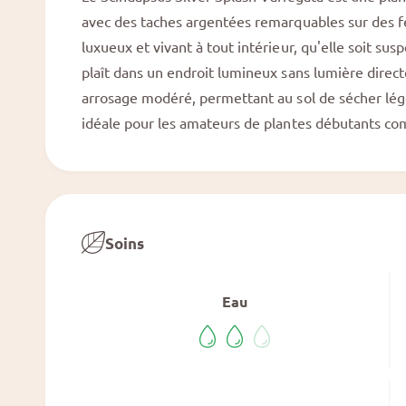
n
a
m
avec des taches argentées remarquables sur des fe
o
l
luxueux et vivant à tout intérieur, qu'elle soit s
d
a
e
plaît dans un endroit lumineux sans lumière direct
l
r
.
arrosage modéré, permettant au sol de sécher légè
i
idéale pour les amateurs de plantes débutants co
e
.
Soins
Eau