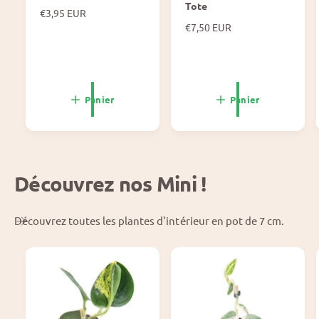
Tote
P
€3,95 EUR
r
P
€7,50 EUR
i
r
x
i
n
x
o
n
r
o
Panier
Panier
m
r
a
m
l
a
l
Découvrez nos Mini !
Découvrez toutes les plantes d'intérieur en pot de 7 cm.