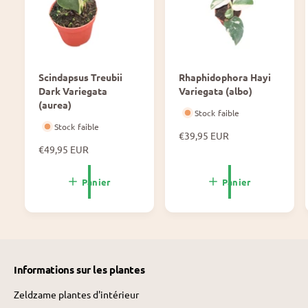
Scindapsus Treubii
Rhaphidophora Hayi
Dark Variegata
Variegata (albo)
(aurea)
Stock faible
Stock faible
P
€39,95 EUR
P
€49,95 EUR
r
r
i
i
x
Panier
Panier
x
n
n
o
o
r
r
m
m
a
a
l
Informations sur les plantes
l
Zeldzame plantes d'intérieur