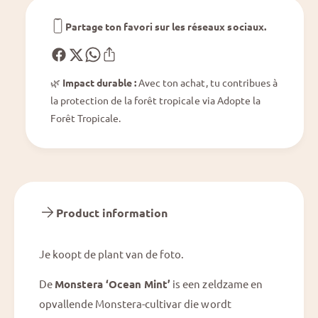
e
e
r
Partage ton favori sur les réseaux sociaux.
r
a
a
O
O
c
c
e
🌿
Impact durable :
Avec ton achat, tu contribues à
e
a
la protection de la forêt tropicale via Adopte la
a
n
n
Forêt Tropicale.
M
M
i
i
n
n
t
t
Product information
Je koopt de plant van de foto.
De
Monstera ‘Ocean Mint’
is een zeldzame en
opvallende Monstera-cultivar die wordt