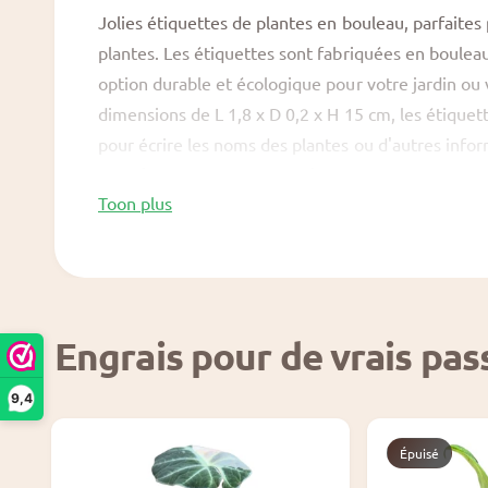
Jolies étiquettes de plantes en bouleau, parfaites
e
plantes. Les étiquettes sont fabriquées en bouleau
g
option durable et écologique pour votre jardin ou
a
dimensions de L 1,8 x D 0,2 x H 15 cm, les étique
l
pour écrire les noms des plantes ou d'autres info
e
afin d'avoir suffisamment d'étiquettes pour tous v
r
Toon plus
naturelle du bouleau s'intègre parfaitement dans 
i
environnement intérieur et vous aide à organiser 
e
.
Engrais pour de vrais pa
9,4
Épuisé