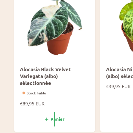
Alocasia Black Velvet
Alocasia Ni
Variegata (albo)
(albo) séle
sélectionnée
P
€39,95 EUR
r
Stock faible
i
P
€89,95 EUR
x
r
n
i
Panier
o
x
r
n