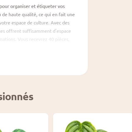
 pour organiser et étiqueter vos
 de haute qualité, ce qui en fait une
 votre espace de culture. Avec des
ttes offrent suffisamment d'espace
rmations. Vous recevrez 40 pièces,
os projets de plantes. L'apparence
n'importe quel jardin ou
vos plantes de manière esthétique.
ssionnés