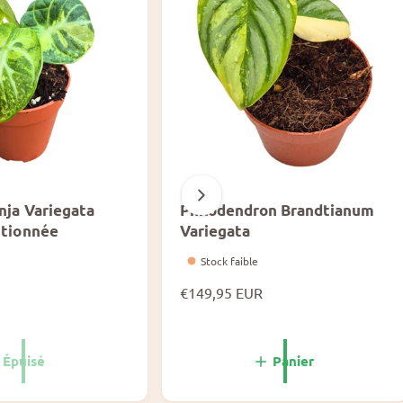
nja Variegata
Philodendron Brandtianum
ctionnée
Variegata
Stock faible
P
€149,95 EUR
r
i
x
Épuisé
Panier
n
o