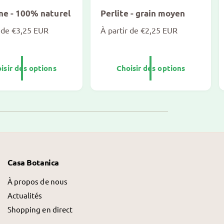
ne - 100% naturel
Perlite - grain moyen
r de €3,25 EUR
P
À partir de €2,25 EUR
r
i
x
isir des options
Choisir des options
n
o
r
m
a
l
Casa Botanica
À propos de nous
Actualités
Shopping en direct