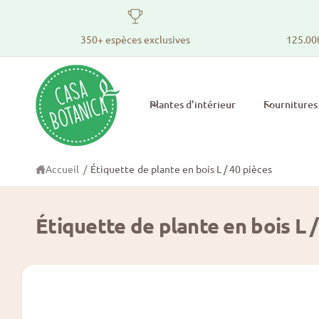
v
e
A
r
ll
350+ espèces exclusives
125.00
s
e
l
z
e
d
c
ir
o
e
Plantes d'intérieur
Fournitures
n
c
t
t
e
e
n
m
u
e
Accueil
/
Étiquette de plante en bois L / 40 pièces
n
t
a
u
Étiquette de plante en bois L /
x
i
n
f
L
o
'
r
m
i