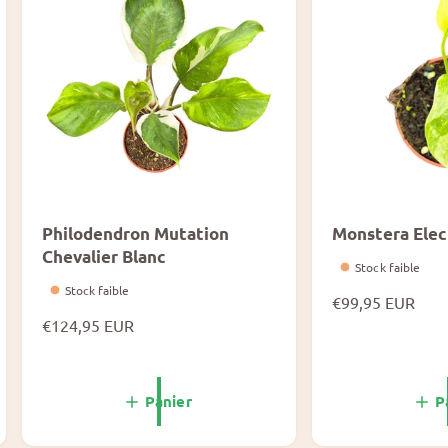
è
è
c
c
e
e
s
s
Philodendron Mutation
Monstera Elec
Chevalier Blanc
Stock faible
Stock faible
P
€99,95 EUR
P
€124,95 EUR
r
r
i
i
x
x
n
Panier
P
n
o
o
r