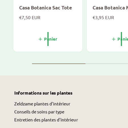
Casa Botanica Sac Tote
Casa Botanica
P
€7,50 EUR
P
€3,95 EUR
r
r
i
i
x
x
Panier
Pani
n
n
o
o
r
r
m
m
a
a
l
l
Informations sur les plantes
Zeldzame plantes d'intérieur
Conseils de soins par type
Entretien des plantes d'intérieur