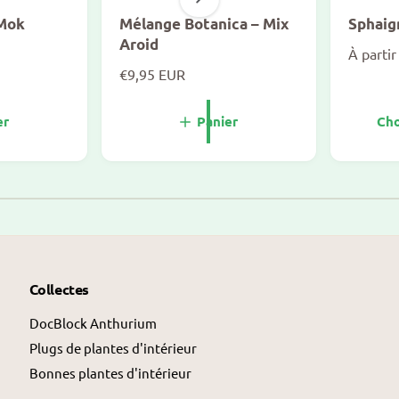
 Mok
Mélange Botanica – Mix
Sphaig
Aroid
P
À parti
P
€9,95 EUR
r
r
i
i
x
er
Panier
Cho
x
n
n
o
o
r
1
/
van
2
r
m
m
a
a
l
l
Collectes
DocBlock Anthurium
Plugs de plantes d'intérieur
Bonnes plantes d'intérieur