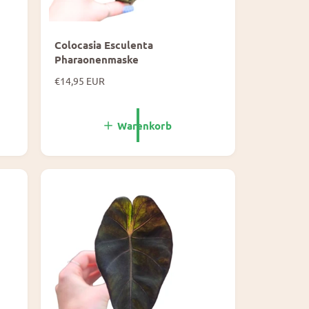
Colocasia Esculenta
Pharaonenmaske
N
€14,95 EUR
o
r
m
Warenkorb
a
l
e
P
r
e
i
s