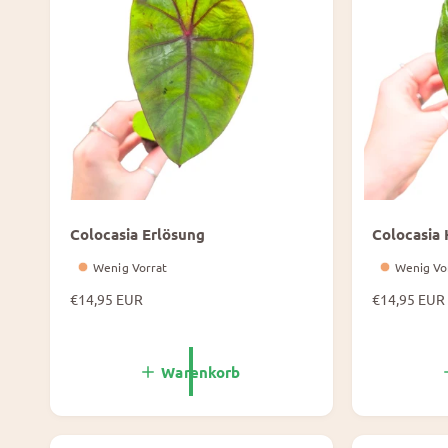
i
i
s
s
Colocasia Erlösung
Colocasia 
Wenig Vorrat
Wenig Vo
N
€14,95 EUR
N
€14,95 EUR
o
o
r
r
m
m
Warenkorb
a
a
l
l
e
e
P
P