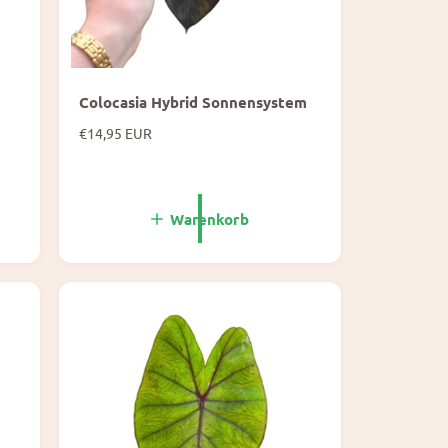
Colocasia Hybrid Sonnensystem
N
€14,95 EUR
o
r
m
a
Warenkorb
l
e
P
r
e
i
s