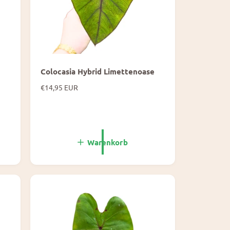
Colocasia Hybrid Limettenoase
N
€14,95 EUR
o
r
m
a
l
Warenkorb
e
P
r
e
i
s