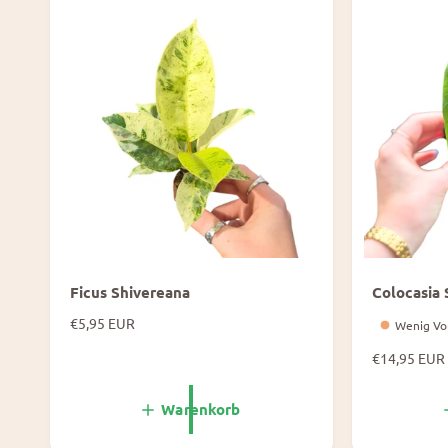
r
r
e
e
i
i
s
s
Ficus Shivereana
Colocasia 
N
€5,95 EUR
Wenig Vo
o
N
€14,95 EUR
r
o
m
r
a
Warenkorb
m
l
a
e