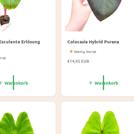
Esculenta Erlösung
Colocasia Hybrid Purana
Wenig Vorrat
rrat
N
€14,95 EUR
o
r
m
Warenkorb
Warenkorb
a
l
e
P
r
e
i
s