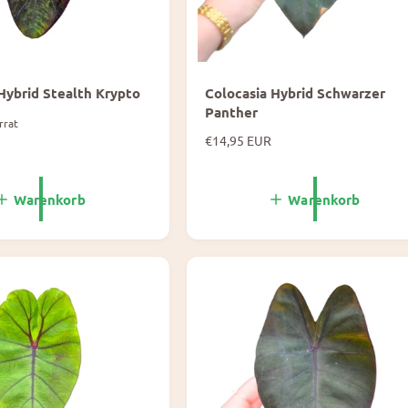
Hybrid Stealth Krypto
Colocasia Hybrid Schwarzer
Panther
rrat
N
€14,95 EUR
o
r
m
Warenkorb
Warenkorb
a
l
e
P
r
e
i
s