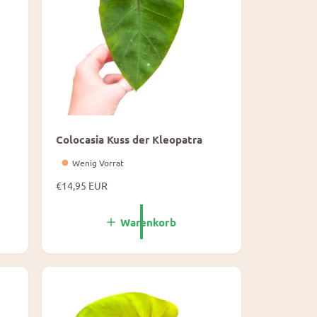
Colocasia Kuss der Kleopatra
Wenig Vorrat
N
€14,95 EUR
o
r
Warenkorb
m
a
l
e
P
r
e