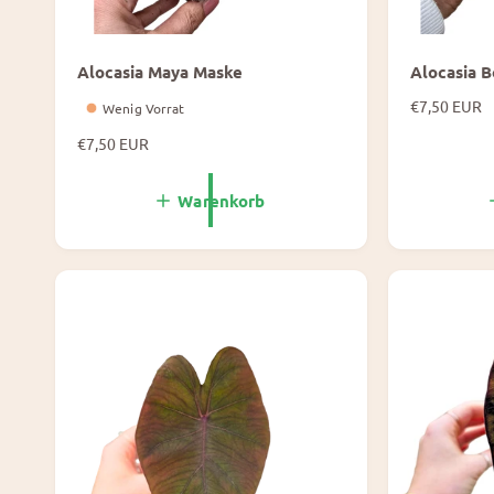
Alocasia Maya Maske
Alocasia B
N
€7,50 EUR
Wenig Vorrat
o
N
€7,50 EUR
r
o
m
r
a
Warenkorb
m
l
a
e
l
P
e
r
P
e
r
i
e
s
i
s