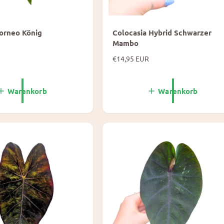
orneo König
Colocasia Hybrid Schwarzer
Mambo
N
€14,95 EUR
o
r
m
Warenkorb
Warenkorb
a
l
e
P
r
e
i
s