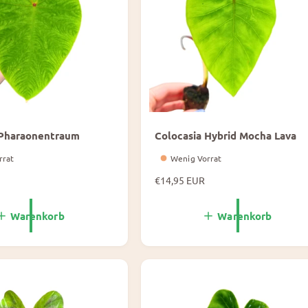
 Pharaonentraum
Colocasia Hybrid Mocha Lava
rrat
Wenig Vorrat
N
€14,95 EUR
o
r
Warenkorb
Warenkorb
m
a
l
e
P
r
e