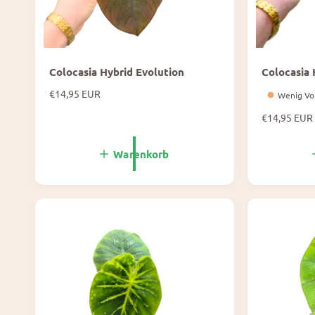
Colocasia Hybrid Evolution
Colocasia 
N
€14,95 EUR
Wenig Vo
o
N
€14,95 EUR
r
o
m
r
a
Warenkorb
m
l
a
e
l
P
e
r
P
e
r
i
e
s
i
s