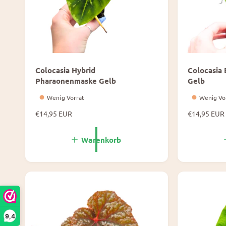
Colocasia Hybrid
Colocasia 
Pharaonenmaske Gelb
Gelb
Wenig Vorrat
Wenig Vo
N
€14,95 EUR
N
€14,95 EUR
o
o
r
r
Warenkorb
m
m
a
a
l
l
e
e
P
P
r
r
e
e
i
i
9,4
s
s