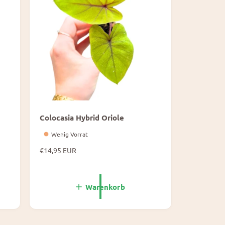
i
s
Colocasia Hybrid Oriole
Wenig Vorrat
N
€14,95 EUR
o
r
m
Warenkorb
a
l
e
P