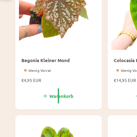
Begonia Kleiner Mond
Colocasia
Wenig Vorrat
Wenig Vo
N
€4,95 EUR
N
€14,95 EUR
o
o
r
r
Warenkorb
m
m
a
a
l
l
e
e
P
P
r
r
e
e