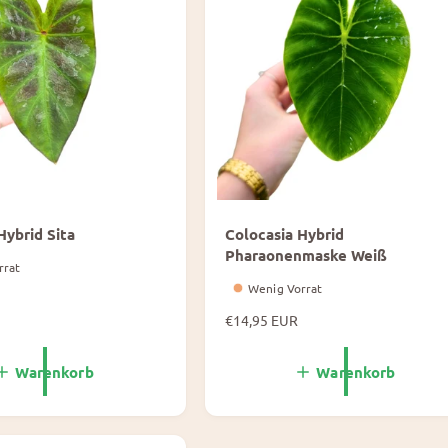
i
s
Hybrid Sita
Colocasia Hybrid
Pharaonenmaske Weiß
rrat
Wenig Vorrat
N
€14,95 EUR
o
r
Warenkorb
Warenkorb
m
a
l
e