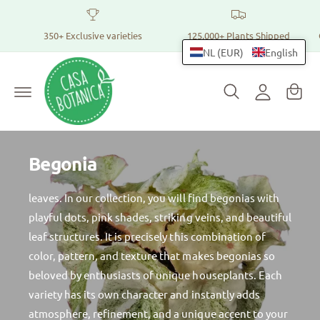
h
t
o
o
t
350+ Exclusive varieties
125,000+ Plants Shipped
p
h
L
NL (EUR)
English
e
p
c
o
i
o
g
n
n
t
i
g
e
n
n
c
t
Begonia
a
r
t
leaves. In our collection, you will find begonias with
playful dots, pink shades, striking veins, and beautiful
leaf structures. It is precisely this combination of
color, pattern, and texture that makes begonias so
beloved by enthusiasts of unique houseplants. Each
variety has its own character and instantly adds
atmosphere, refinement, and a unique accent to your