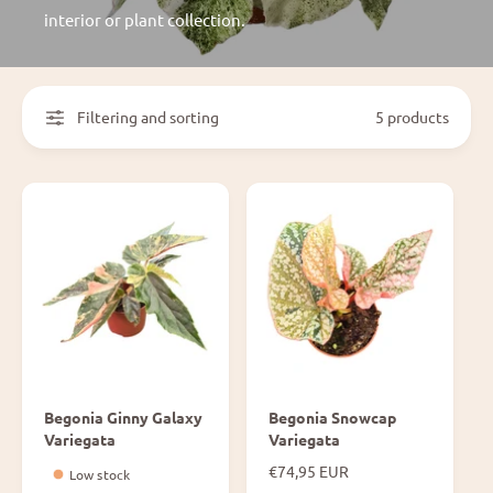
interior or plant collection.
Filtering and sorting
5 products
Begonia Ginny Galaxy
Begonia Snowcap
Variegata
Variegata
N
€74,95 EUR
Low stock
o