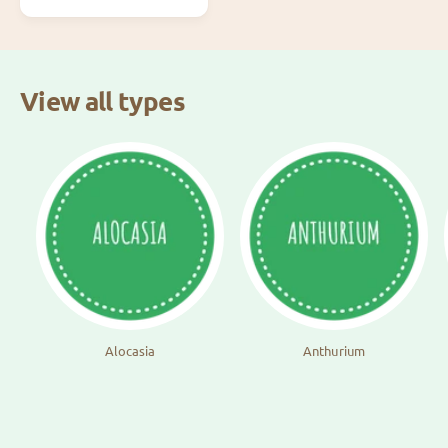
l
p
r
i
c
View all types
e
Alocasia
Anthurium