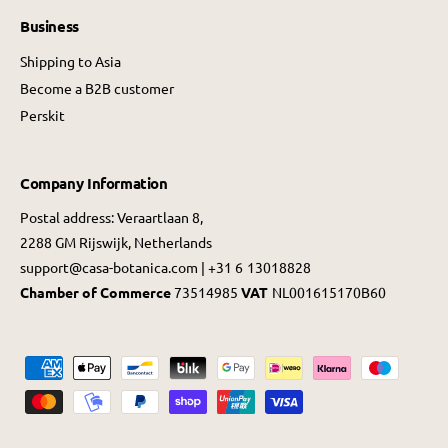
Business
Shipping to Asia
Become a B2B customer
Perskit
Company Information
Postal address: Veraartlaan 8,
2288 GM Rijswijk, Netherlands
support@casa-botanica.com | +31 6 13018828
Chamber of Commerce
73514985
VAT
NL001615170B60
P
a
y