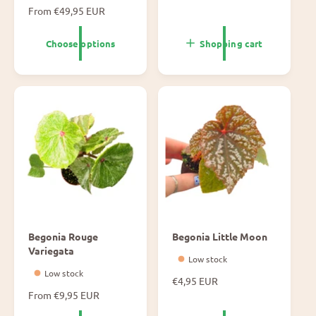
N
From €49,95 EUR
r
o
m
r
a
Choose options
Shopping cart
m
l
a
p
l
r
p
i
r
c
i
e
c
e
Begonia Rouge
Begonia Little Moon
Variegata
Low stock
Low stock
N
€4,95 EUR
o
N
From €9,95 EUR
r
o