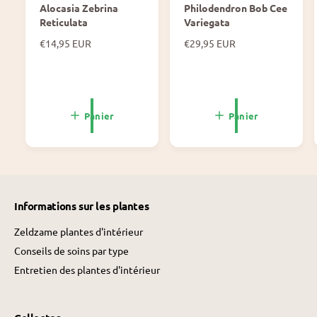
Alocasia Zebrina
Philodendron Bob Cee
Reticulata
Variegata
P
€14,95 EUR
P
€29,95 EUR
r
r
i
i
x
x
n
n
o
o
Panier
Panier
r
r
m
m
a
a
l
l
Informations sur les plantes
Zeldzame plantes d'intérieur
Conseils de soins par type
Entretien des plantes d'intérieur