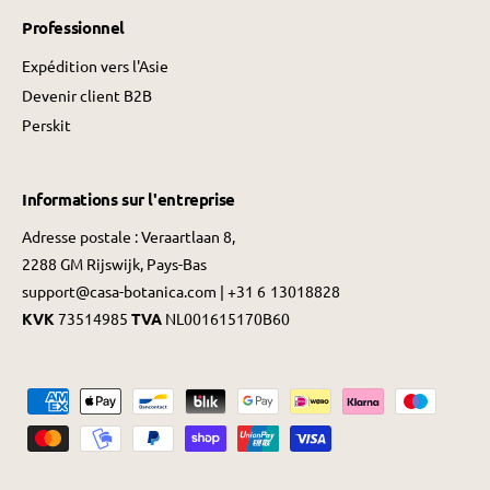
Professionnel
Expédition vers l'Asie
Devenir client B2B
Perskit
Informations sur l'entreprise
Adresse postale : Veraartlaan 8,
2288 GM Rijswijk, Pays-Bas
support@casa-botanica.com | +31 6 13018828
KVK
73514985
TVA
NL001615170B60
M
é
t