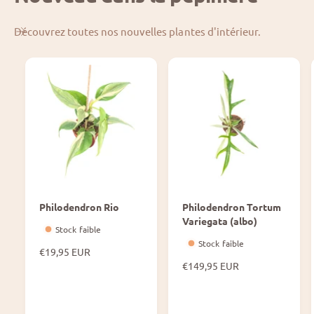
Découvrez toutes nos nouvelles plantes d'intérieur.
Philodendron Rio
Philodendron Tortum
Variegata (albo)
Stock faible
Stock faible
P
€19,95 EUR
r
P
€149,95 EUR
i
r
x
i
n
x