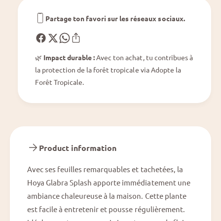
a
a
s
Partage ton favori sur les réseaux sociaux.
s
h
h
🌿
Impact durable :
Avec ton achat, tu contribues à
la protection de la forêt tropicale via Adopte la
Forêt Tropicale.
Product information
Avec ses feuilles remarquables et tachetées, la
Hoya Glabra Splash apporte immédiatement une
ambiance chaleureuse à la maison. Cette plante
est facile à entretenir et pousse régulièrement.