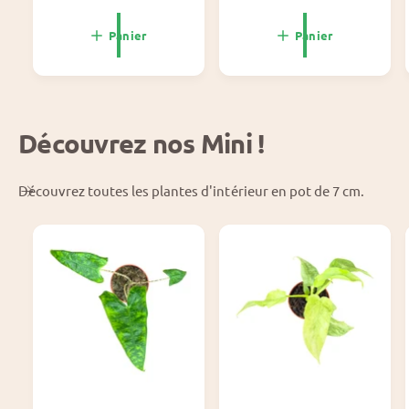
o
n
r
o
Panier
Panier
m
r
a
m
l
a
l
Découvrez nos Mini !
Découvrez toutes les plantes d'intérieur en pot de 7 cm.