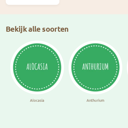
l
e
p
r
i
Bekijk alle soorten
j
s
Alocasia
Anthurium