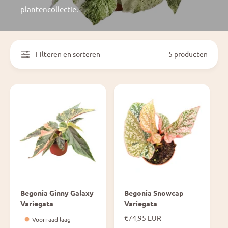
plantencollectie.
Filteren en sorteren
5 producten
Begonia Ginny Galaxy
Begonia Snowcap
Variegata
Variegata
N
€74,95 EUR
Voorraad laag
o