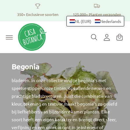
r
Pl
I
d
a
350+ Exclusieve soorten
125.000+ Planten verzonden
e
n
c
n
NL (EUR)
Nederlands
l
o
t
n
o
t
m
g
e
a
n
g
t
n
e
dj
Begonia
n
e
bladeren. In onze collectie vind je begonia's met
speelse stippen, roze tinten, opvallende nerven en
prachtige bladstructuren. Juist die combinatie van
kleur, tekening en textuur maakt begonia's zo geliefd
bij liefhebbers van bijzondere kamerplanten. Elke
soort heeft een eigen karakter en brengt direct sfeer,
verfijning en een uniek accent in je interieur of