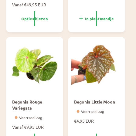
N
Vanaf €49,95 EUR
r
o
m
r
a
Opties kiezen
In plantmandje
m
l
a
e
l
p
e
r
p
i
r
j
i
s
j
s
Begonia Rouge
Begonia Little Moon
Variegata
Voorraad laag
Voorraad laag
N
€4,95 EUR
o
N
Vanaf €9,95 EUR
r
o