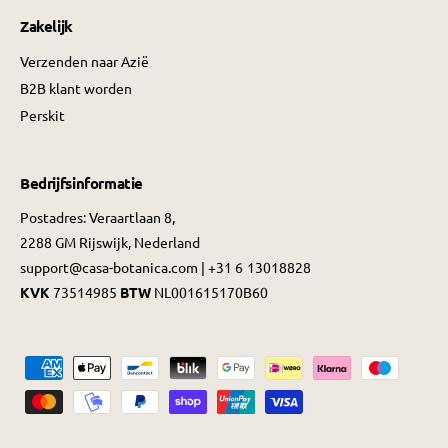
Zakelijk
Verzenden naar Azië
B2B klant worden
Perskit
Bedrijfsinformatie
Postadres: Veraartlaan 8,
2288 GM Rijswijk, Nederland
support@casa-botanica.com | +31 6 13018828
KVK
73514985
BTW
NL001615170B60
B
e
t