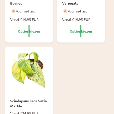
Borneo
Variegata
Voorraad laag
Voorraad laag
N
Vanaf €19,95 EUR
N
Vanaf €19,95 EUR
o
o
r
r
Opties kiezen
Opties kiezen
m
m
a
a
l
l
e
e
p
p
r
r
i
i
j
j
s
s
Scindapsus Jade Satin
Marble
N
Vanaf €34,95 EUR