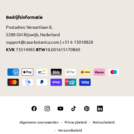
Bedrijfsinformatie
Postadres: Veraartlaan 8,
2288 GM Rijswijk, Nederland
support@casa-botanica.com | +31 6 13018828
KVK
73514985
BTW
NL001615170B60
B
e
t
a
a
F
I
Y
T
P
L
l
a
n
o
i
i
i
m
Algemene voorwaarden
Privacybeleid
Retourbeleid
c
s
u
k
n
n
e
Verzendbeleid