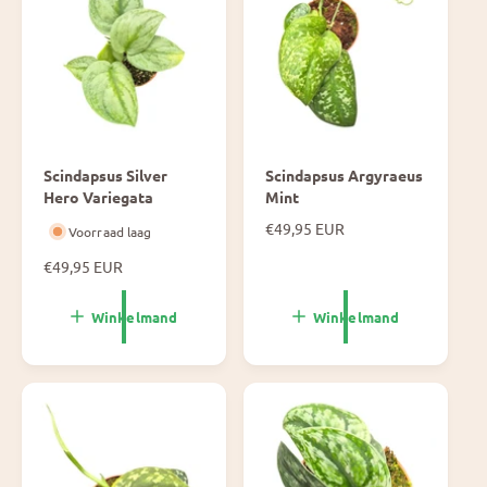
j
i
s
j
s
Scindapsus Silver
Scindapsus Argyraeus
Hero Variegata
Mint
N
€49,95 EUR
Voorraad laag
o
N
€49,95 EUR
r
o
m
r
a
Winkelmand
Winkelmand
m
l
a
e
l
p
e
r
p
i
r
j
i
s
j
s