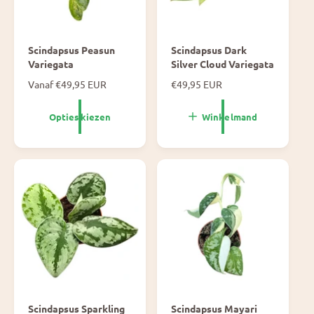
Scindapsus Peasun
Scindapsus Dark
Variegata
Silver Cloud Variegata
N
Vanaf €49,95 EUR
N
€49,95 EUR
o
o
r
r
Opties kiezen
Winkelmand
m
m
a
a
l
l
e
e
p
p
r
r
i
i
j
j
s
s
Scindapsus Sparkling
Scindapsus Mayari