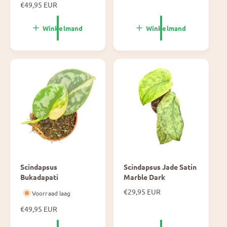
o
N
€49,95 EUR
r
o
m
r
Winkelmand
Winkelmand
a
m
l
a
e
l
p
e
r
p
i
r
j
i
s
j
s
Scindapsus
Scindapsus Jade Satin
Bukadapati
Marble Dark
N
€29,95 EUR
Voorraad laag
o
N
€49,95 EUR
r
o
m