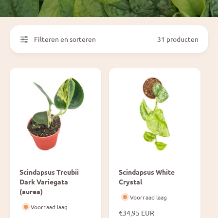
Filteren en sorteren
31 producten
Scindapsus Treubii
Scindapsus White
Dark Variegata
Crystal
(aurea)
Voorraad laag
Voorraad laag
N
€34,95 EUR