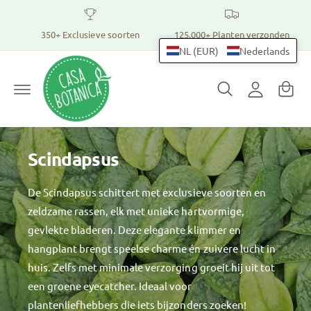
r
I
W
d
350+ Exclusieve soorten
125.000+ Planten verzonden
e
n
in
c
NL (EUR)
Nederlands
l
k
o
n
o
el
t
g
m
e
n
g
a
t
e
n
n
d
Scindapsus
De Scindapsus schittert met exclusieve soorten en
zeldzame rassen, elk met unieke hartvormige,
gevlekte bladeren. Deze elegante klimmer en
hangplant brengt speelse charme én zuivere lucht in
huis. Zelfs met minimale verzorging groeit hij uit tot
een groene eyecatcher. Ideaal voor
plantenliefhebbers die iets bijzonders zoeken!