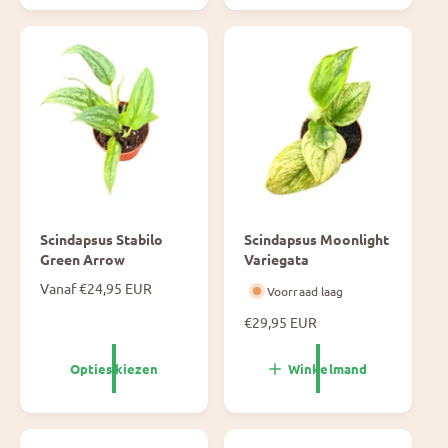
l
p
e
r
p
i
r
j
i
s
j
s
Scindapsus Stabilo
Scindapsus Moonlight
Green Arrow
Variegata
N
Vanaf €24,95 EUR
Voorraad laag
o
N
€29,95 EUR
r
o
m
r
a
Opties kiezen
Winkelmand
m
l
a
e
l
p
e
r