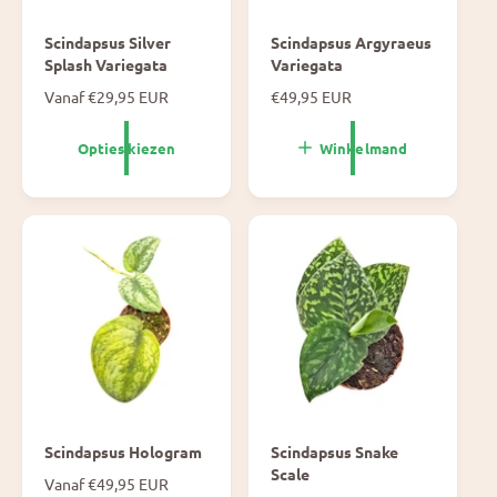
Scindapsus Silver
Scindapsus Argyraeus
Splash Variegata
Variegata
N
Vanaf €29,95 EUR
N
€49,95 EUR
o
o
r
r
Opties kiezen
Winkelmand
m
m
a
a
l
l
e
e
p
p
r
r
i
i
j
j
s
s
Scindapsus Hologram
Scindapsus Snake
Scale
N
Vanaf €49,95 EUR