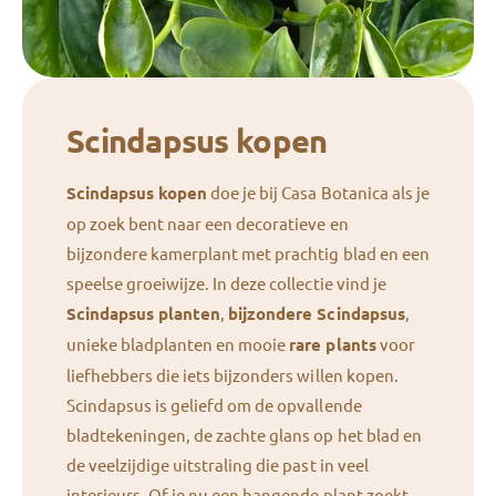
Scindapsus kopen
Scindapsus kopen
doe je bij Casa Botanica als je
op zoek bent naar een decoratieve en
bijzondere kamerplant met prachtig blad en een
speelse groeiwijze. In deze collectie vind je
Scindapsus planten
,
bijzondere Scindapsus
,
unieke bladplanten en mooie
rare plants
voor
liefhebbers die iets bijzonders willen kopen.
Scindapsus is geliefd om de opvallende
bladtekeningen, de zachte glans op het blad en
de veelzijdige uitstraling die past in veel
interieurs. Of je nu een hangende plant zoekt,