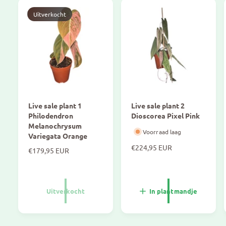
Uitverkocht
Live sale plant 1
Live sale plant 2
Philodendron
Dioscorea Pixel Pink
Melanochrysum
Voorraad laag
Variegata Orange
N
€224,95 EUR
N
€179,95 EUR
o
o
r
r
m
m
a
a
Uitverkocht
In plantmandje
l
l
e
e
p
p
r
r