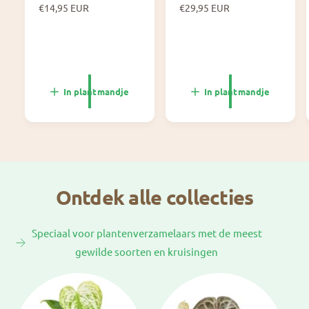
N
€14,95 EUR
N
€29,95 EUR
o
o
r
r
m
m
a
a
l
l
e
e
In plantmandje
In plantmandje
p
p
r
r
i
i
j
j
s
s
Ontdek alle collecties
Speciaal voor plantenverzamelaars met de meest
gewilde soorten en kruisingen