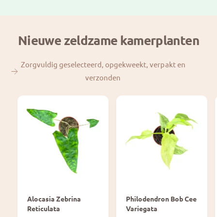
i
i
j
j
s
s
Nieuwe zeldzame kamerplanten
Zorgvuldig geselecteerd, opgekweekt, verpakt en
verzonden
Alocasia Zebrina
Philodendron Bob Cee
Reticulata
Variegata