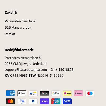
Zakelijk
Verzenden naar Azië
B2B klant worden
Perskit
Bedrijfsinformatie
Postadres: Veraartlaan 8,
2288 GM Rijswijk, Nederland
support@casa-botanica.com | +31 6 13018828
KVK
73514985
BTW
NL001615170B60
B
e