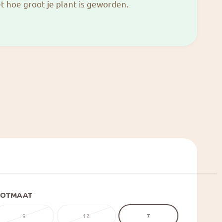
iet hoe groot je plant is geworden.
POTMAAT
9
12
7
V
V