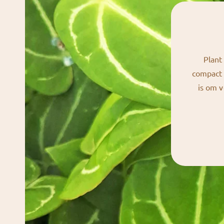
Plant
compact s
is om v