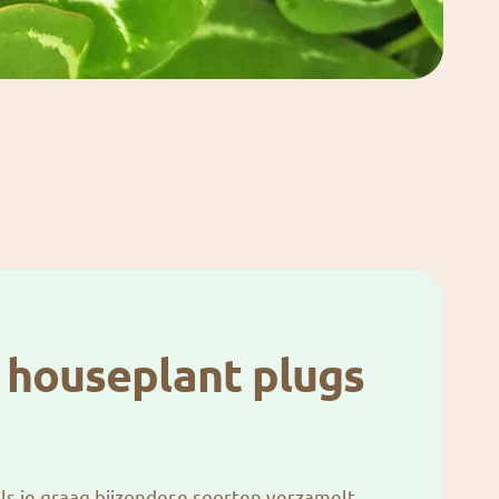
 houseplant plugs
als je graag bijzondere soorten verzamelt,