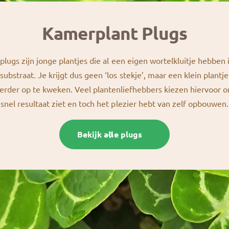
Kamerplant Plugs
 plugs zijn jonge plantjes die al een eigen wortelkluitje hebben 
ubstraat. Je krijgt dus geen ‘los stekje’, maar een klein plantje
erder op te kweken. Veel plantenliefhebbers kiezen hiervoor 
snel resultaat ziet en toch het plezier hebt van zelf opbouwen.
Bekijk alle plugs