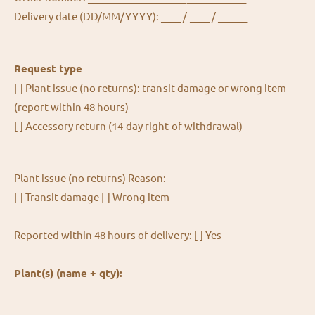
Delivery date (DD/MM/YYYY): ____ / ____ / ______
Request type
[ ] Plant issue (no returns): transit damage or wrong item
(report within 48 hours)
[ ] Accessory return (14-day right of withdrawal)
Plant issue (no returns) Reason:
[ ] Transit damage [ ] Wrong item
Reported within 48 hours of delivery: [ ] Yes
Plant(s) (name + qty):
__________________________________________________________