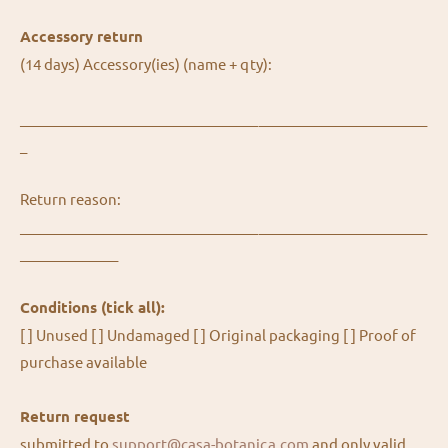
Accessory return
(14 days) Accessory(ies) (name + qty):
__________________________________________________________
_
Return reason:
__________________________________________________________
______________
Conditions (tick all):
[ ] Unused [ ] Undamaged [ ] Original packaging [ ] Proof of
purchase available
Return request
submitted to
support@casa-botanica.com
and only valid