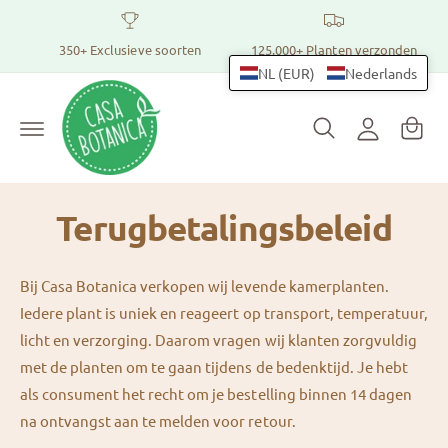
r
Pl
I
d
a
350+ Exclusieve soorten
125.000+ Planten verzonden
e
n
c
n
NL (EUR)
Nederlands
l
o
t
n
o
t
m
g
e
a
n
g
t
n
e
dj
Terugbetalingsbeleid
n
e
Bij Casa Botanica⁠ verkopen wij levende kamerplanten.
Iedere plant is uniek en reageert op transport, temperatuur,
licht en verzorging. Daarom vragen wij klanten zorgvuldig
met de planten om te gaan tijdens de bedenktijd. Je hebt
als consument het recht om je bestelling binnen 14 dagen
na ontvangst aan te melden voor retour.