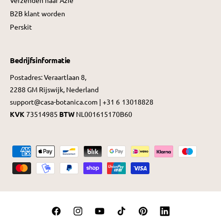
Verzenden naar Azië
B2B klant worden
Perskit
Bedrijfsinformatie
Postadres: Veraartlaan 8,
2288 GM Rijswijk, Nederland
support@casa-botanica.com | +31 6 13018828
KVK
73514985
BTW
NL001615170B60
B
e
t
a
a
F
I
Y
T
P
L
l