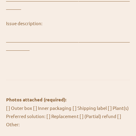
_______
Issue description:
__________________________________________________________
___________
Photos attached (required):
[ ] Outer box [ ] Inner packaging [ ] Shipping label [ ] Plant(s)
Preferred solution: [ ] Replacement [ ] (Partial) refund [ ]
Other: