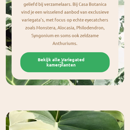
geliefd bij verzamelaars. Bij Casa Botanica
vind je een wisselend aanbod van exclusieve
variegata’s, met focus op echte eyecatchers
zoals Monstera, Alocasia, Philodendron,
Syngonium en soms ook zeldzame
Anthuriums.
Bekijk alle Variegated
kamerplanten