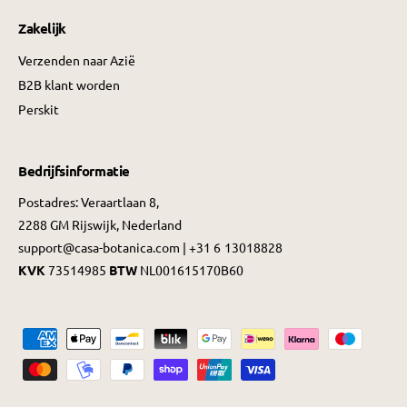
Zakelijk
Verzenden naar Azië
B2B klant worden
Perskit
Bedrijfsinformatie
Postadres: Veraartlaan 8,
2288 GM Rijswijk, Nederland
support@casa-botanica.com | +31 6 13018828
KVK
73514985
BTW
NL001615170B60
B
e
t