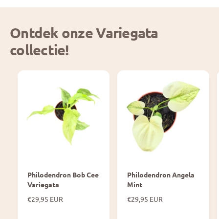
Ontdek onze Variegata
collectie!
Philodendron Bob Cee
Philodendron Angela
Variegata
Mint
N
€29,95 EUR
N
€29,95 EUR
o
o
r
r