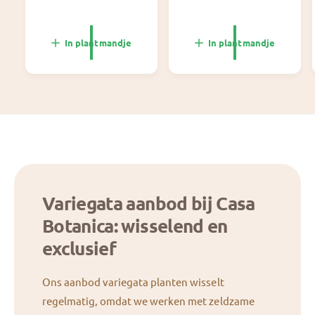
m
m
a
a
l
l
In plantmandje
In plantmandje
e
e
p
p
r
r
i
i
j
j
s
s
Variegata aanbod bij Casa
Botanica: wisselend en
exclusief
Ons aanbod variegata planten wisselt
regelmatig, omdat we werken met zeldzame