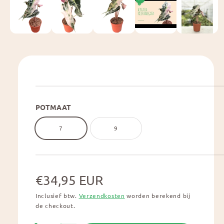
d
i
a
1
o
p
e
n
e
n
i
n
m
o
POTMAAT
d
a
a
7
9
l
N
€34,95 EUR
Inclusief btw.
Verzendkosten
worden berekend bij
o
de checkout.
r