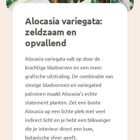
r
e
a
r
T
a
Alocasia variegata:
h
T
a
zeldzaam en
h
i
a
opvallend
C
i
o
C
n
o
Alocasia variegata valt op door de
s
n
t
krachtige bladnerven en een meer
s
e
grafische uitstraling. De combinatie van
t
l
e
stevige bladvormen en variegated
l
l
a
patronen maakt Alocasia’s echte
l
t
statement planten. Zet een bonte
a
i
t
G
Alocasia op een lichte plek met veel
o
i
a
n
indirect licht en je hebt een blikvanger
d
o
ir
die je interieur direct een luxe,
n
e
botanische sfeer geeft.
c