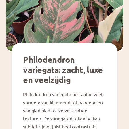
l
c
o
a
c
s
a
i
s
a
i
P
a
o
P
l
o
l
Philodendron
l
y
l
V
variegata: zacht, luxe
y
a
V
r
en veelzijdig
a
i
r
e
i
Philodendron variegata bestaat in veel
g
e
a
vormen: van klimmend tot hangend en
g
t
van glad blad tot velvet-achtige
a
a
t
texturen. De variegated tekening kan
P
a
i
subtiel zijn of juist heel contrastrijk.