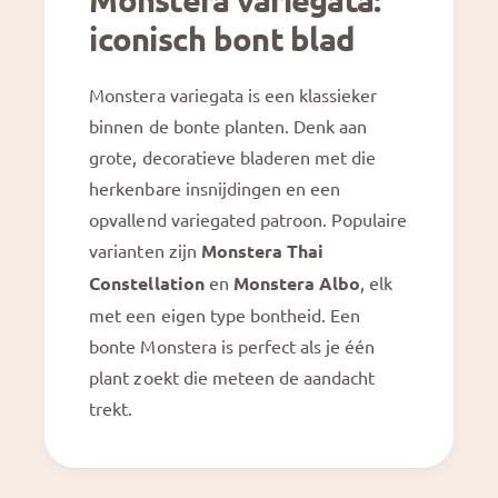
iconisch bont blad
Monstera variegata is een klassieker
binnen de bonte planten. Denk aan
grote, decoratieve bladeren met die
herkenbare insnijdingen en een
opvallend variegated patroon. Populaire
varianten zijn
Monstera Thai
Constellation
en
Monstera Albo
, elk
G
met een eigen type bontheid. Een
a
bonte Monstera is perfect als je één
d
ir
plant zoekt die meteen de aandacht
e
trekt.
c
t
n
a
a