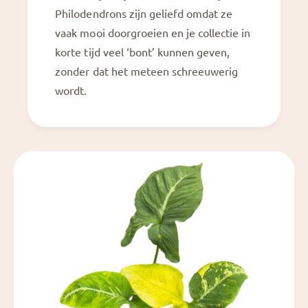
P
n
Philodendrons zijn geliefd omdat ze
i
k
n
vaak mooi doorgroeien en je collectie in
k
korte tijd veel ‘bont’ kunnen geven,
zonder dat het meteen schreeuwerig
wordt.