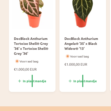
DocBlock Anthurium
DocBlock Anthurium
Tortoise Shell® Grey
Angela® '35' x Black
'36' x Tortoise Shell®
Widow® '13'
Grey '36'
Voorraad laag
Voorraad laag
N
€1.000,00 EUR
N
€1.000,00 EUR
o
o
r
r
m
In plantmandje
In plantmandje
m
a
a
l
l
e
e
p
p
r
r
i