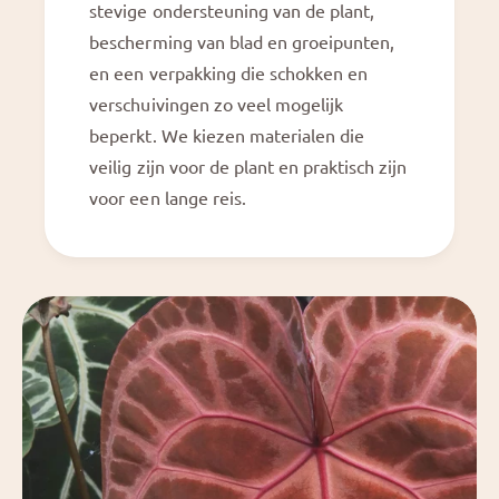
stevige ondersteuning van de plant,
c
e
h
bescherming van blad en groeipunten,
l
e
l
en een verpakking die schokken en
l
e
verschuivingen zo veel mogelijk
l
®
e
beperkt. We kiezen materialen die
®
veilig zijn voor de plant en praktisch zijn
voor een lange reis.