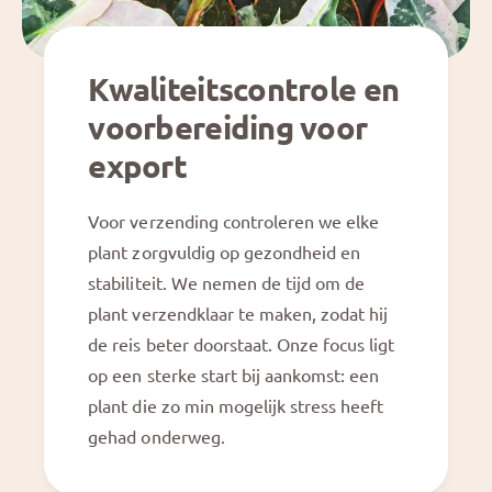
l
c
o
k
c
A
k
n
Kwaliteitscontrole en
A
t
n
voorbereiding voor
h
t
u
export
h
r
u
i
r
u
Voor verzending controleren we elke
i
m
plant zorgvuldig op gezondheid en
u
D
m
stabiliteit. We nemen de tijd om de
a
D
r
plant verzendklaar te maken, zodat hij
a
k
G
de reis beter doorstaat. Onze focus ligt
r
&
a
k
op een sterke start bij aankomst: een
a
d
&
m
ir
plant die zo min mogelijk stress heeft
a
e
p
gehad onderweg.
m
c
;
t
p
H
n
;
a