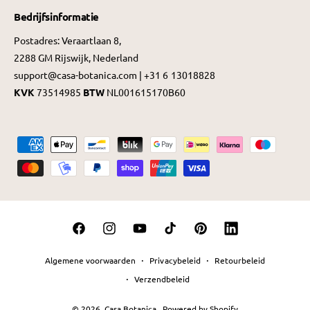
Bedrijfsinformatie
Postadres: Veraartlaan 8,
2288 GM Rijswijk, Nederland
support@casa-botanica.com | +31 6 13018828
KVK
73514985
BTW
NL001615170B60
B
e
t
a
a
F
I
Y
T
P
L
l
a
n
o
i
i
i
m
Algemene voorwaarden
Privacybeleid
Retourbeleid
c
s
u
k
n
n
e
Verzendbeleid
e
t
T
T
t
k
t
© 2026,
Casa Botanica
.
Powered by Shopify