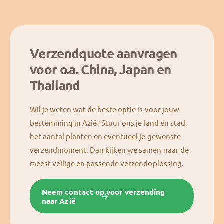
i
j
j
s
s
Verzendquote aanvragen
voor o.a. China, Japan en
Thailand
Wil je weten wat de beste optie is voor jouw
bestemming in Azië? Stuur ons je land en stad,
het aantal planten en eventueel je gewenste
verzendmoment. Dan kijken we samen naar de
meest veilige en passende verzendoplossing.
Neem contact op voor verzending
naar Azië