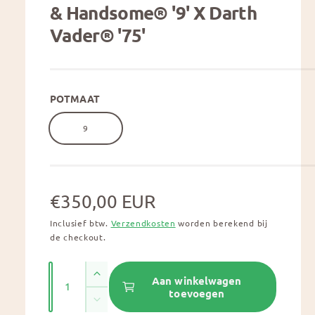
n
& Handsome® '9' X Darth
m
h
o
Vader® '75'
i
d
a
k
a
l
b
a
POTMAAT
a
r
9
i
n
g
N
€350,00 EUR
a
Inclusief btw.
Verzendkosten
worden berekend bij
l
o
de checkout.
l
r
e
A
m
A
Aan winkelwagen
r
a
toevoegen
a
y
A
a
n
n