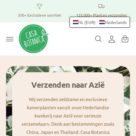
r
Pl
I
d
a
350+ Exclusieve soorten
125.000+ Planten verzonden
e
n
c
n
NL (EUR)
Nederlands
l
o
t
n
o
t
m
g
e
a
n
g
t
n
e
dj
n
e
Verzenden naar Azië
Wij verzenden zeldzame en exclusieve
kamerplanten vanuit onze Nederlandse
kwekerij naar Azië voor serieuze
verzamelaars. Denk aan bestemmingen zoals
China, Japan en Thailand. Casa Botanica