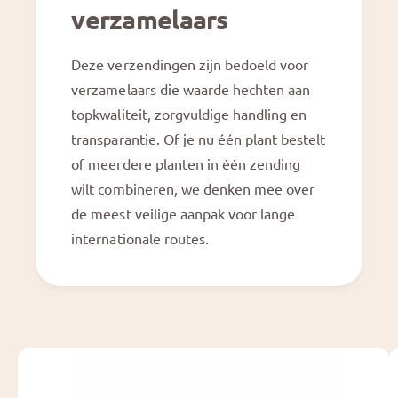
verzamelaars
Deze verzendingen zijn bedoeld voor
verzamelaars die waarde hechten aan
topkwaliteit, zorgvuldige handling en
transparantie. Of je nu één plant bestelt
G
of meerdere planten in één zending
a
wilt combineren, we denken mee over
d
ir
de meest veilige aanpak voor lange
e
internationale routes.
c
t
n
a
a
r
p
r
A
o
f
d