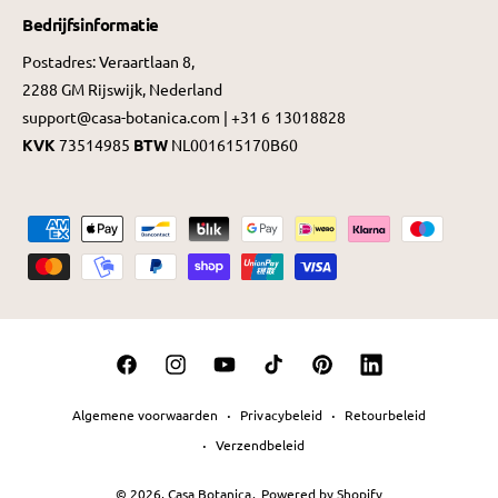
Bedrijfsinformatie
Postadres: Veraartlaan 8,
2288 GM Rijswijk, Nederland
support@casa-botanica.com | +31 6 13018828
KVK
73514985
BTW
NL001615170B60
B
e
t
a
a
F
I
Y
T
P
L
l
a
n
o
i
i
i
m
Algemene voorwaarden
Privacybeleid
Retourbeleid
c
s
u
k
n
n
e
Verzendbeleid
e
t
T
T
t
k
t
© 2026,
Casa Botanica
.
Powered by Shopify
b
a
u
o
e
e