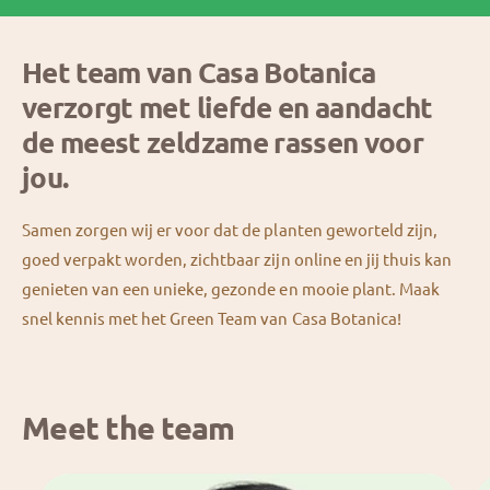
6
8
7
6
6
6
6
Het team van Casa Botanica
7
9
8
7
7
7
7
verzorgt met liefde en aandacht
de meest zeldzame rassen voor
8
jou.
9
8
8
8
8
Samen zorgen wij er voor dat de planten geworteld zijn,
9
9
9
9
9
goed verpakt worden, zichtbaar zijn online en jij thuis kan
genieten van een unieke, gezonde en mooie plant. Maak
snel kennis met het Green Team van Casa Botanica!
Meet the team