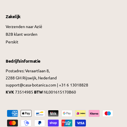
Zakelijk
Verzenden naar Azië
B2B klant worden
Perskit
Bedrijfsinformatie
Postadres: Veraartlaan 8,
2288 GM Rijswijk, Nederland
support@casa-botanica.com | +31 6 13018828
KVK
73514985
BTW
NL001615170B60
B
e