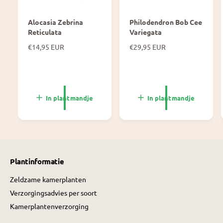
Alocasia Zebrina
Philodendron Bob Cee
Reticulata
Variegata
N
€14,95 EUR
N
€29,95 EUR
o
o
r
r
m
m
a
a
l
l
In plantmandje
In plantmandje
e
e
p
p
r
r
i
i
j
j
s
s
Plantinformatie
Zeldzame kamerplanten
Verzorgingsadvies per soort
Kamerplantenverzorging