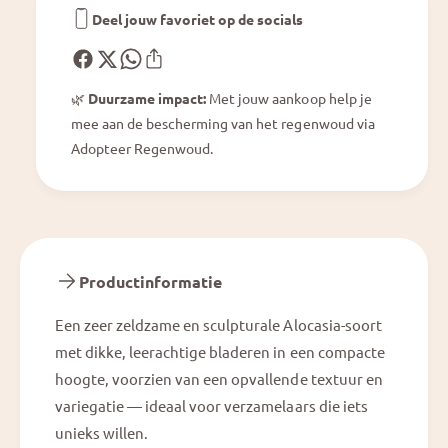
a
g
Deel jouw favoriet op de socials
t
a
a
t
a
🌿
Duurzame impact:
Met jouw aankoop help je
mee aan de bescherming van het regenwoud via
Adopteer Regenwoud.
Productinformatie
Een zeer zeldzame en sculpturale Alocasia-soort
met dikke, leerachtige bladeren in een compacte
hoogte, voorzien van een opvallende textuur en
variegatie — ideaal voor verzamelaars die iets
unieks willen.