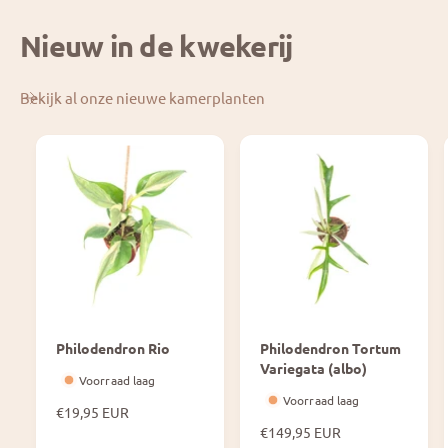
Nieuw in de kwekerij
Bekijk al onze nieuwe kamerplanten
Philodendron Rio
Philodendron Tortum
Variegata (albo)
Voorraad laag
Voorraad laag
N
€19,95 EUR
o
N
€149,95 EUR