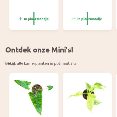
r
o
m
r
a
m
l
a
In plantmandje
In plantmandje
e
l
p
e
r
p
i
r
j
i
Ontdek onze Mini's!
s
j
s
Bekijk alle kamerplanten in potmaat 7 cm