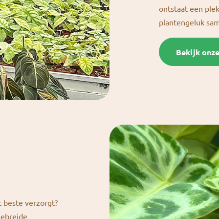
ontstaat een ple
plantengeluk s
Bekijk onz
t beste verzorgt?
gebreide