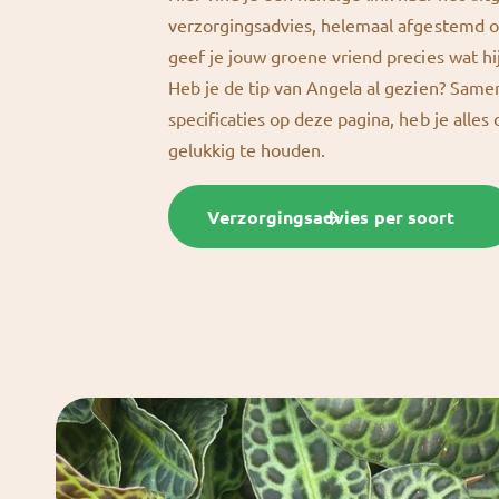
verzorgingsadvies, helemaal afgestemd o
geef je jouw groene vriend precies wat hi
Heb je de tip van Angela al gezien? Sam
specificaties op deze pagina, heb je alles
gelukkig te houden.
Verzorgingsadvies per soort