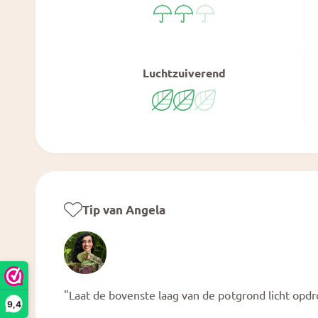
Luchtzuiverend
Tip van Angela
"Laat de bovenste laag van de potgrond licht opd
9,4