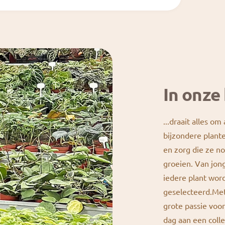
In onze 
...draait alles om
bijzondere plante
en zorg die ze n
groeien. Van jong
iedere plant wor
geselecteerd.Met
grote passie vo
dag aan een colle