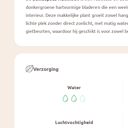
a
e
l
donkergroene hartvormige bladeren die een weelde
e
interieur. Deze makkelijke plant groeit zowel ha
r
lichte plek zonder direct zonlicht, met matig wat
g
gietbeurten, waardoor hij geschikt is voor zowel 
a
v
e
Verzorging
Water
Luchtvochtigheid