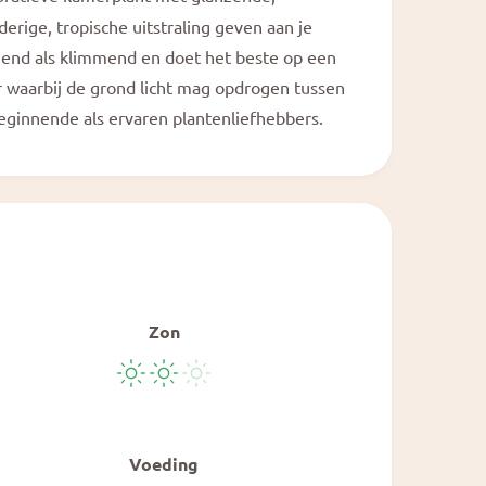
a
l
rige, tropische uitstraling geven aan je
ngend als klimmend en doet het beste op een
er waarbij de grond licht mag opdrogen tussen
beginnende als ervaren plantenliefhebbers.
Zon
Voeding