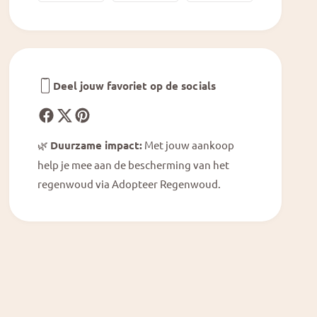
l
m
i
o
m
o
o
n
o
n
Deel jouw favoriet op de socials
🌿
Duurzame impact:
Met jouw aankoop
help je mee aan de bescherming van het
regenwoud via Adopteer Regenwoud.