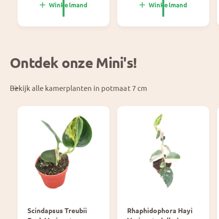
e
l
Winkelmand
Winkelmand
p
e
r
p
i
r
j
i
s
j
Ontdek onze Mini's!
s
Bekijk alle kamerplanten in potmaat 7 cm
Scindapsus Treubii
Rhaphidophora Hayi