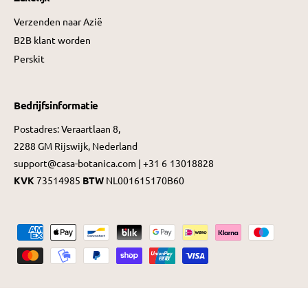
Verzenden naar Azië
B2B klant worden
Perskit
Bedrijfsinformatie
Postadres: Veraartlaan 8,
2288 GM Rijswijk, Nederland
support@casa-botanica.com | +31 6 13018828
KVK
73514985
BTW
NL001615170B60
B
e
t
a
a