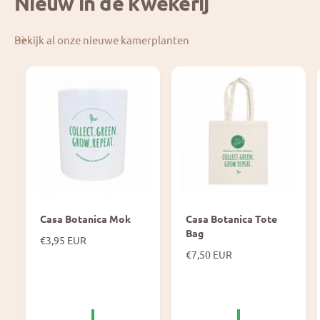
Nieuw in de kwekerij
Bekijk al onze nieuwe kamerplanten
Casa Botanica Mok
Casa Botanica Tote
Bag
N
€3,95 EUR
o
N
€7,50 EUR
r
o
m
r
a
m
l
a