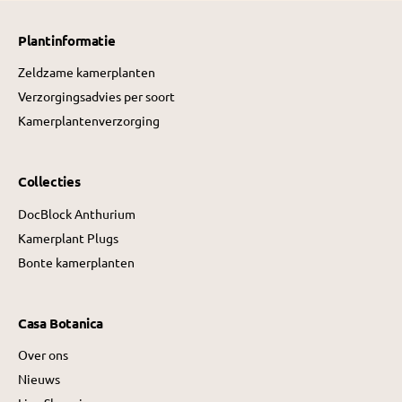
j
j
s
s
Plantinformatie
Zeldzame kamerplanten
Verzorgingsadvies per soort
Kamerplantenverzorging
Collecties
DocBlock Anthurium
Kamerplant Plugs
Bonte kamerplanten
Casa Botanica
Over ons
Nieuws