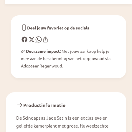
S
e
a
S
t
a
i
t
n
i
Deel jouw favoriet op de socials
n
🌿
Duurzame impact:
Met jouw aankoop help je
mee aan de bescherming van het regenwoud via
Adopteer Regenwoud.
Productinformatie
De Scindapsus Jade Satin is een exclusieve en
geliefde kamerplant met grote, fluweelzachte