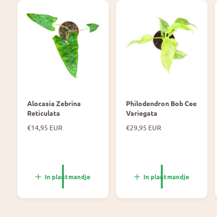
Alocasia Zebrina
Philodendron Bob Cee
Reticulata
Variegata
N
€14,95 EUR
N
€29,95 EUR
o
o
r
r
m
m
a
a
l
l
In plantmandje
In plantmandje
e
e
p
p
r
r
i
i