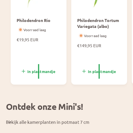
Philodendron Rio
Philodendron Tortum
Variegata (albo)
Voorraad laag
Voorraad laag
N
€19,95 EUR
o
N
€149,95 EUR
r
o
m
r
a
m
l
a
In plantmandje
In plantmandje
e
l
p
e
r
p
i
r
j
i
Ontdek onze Mini's!
s
j
s
Bekijk alle kamerplanten in potmaat 7 cm