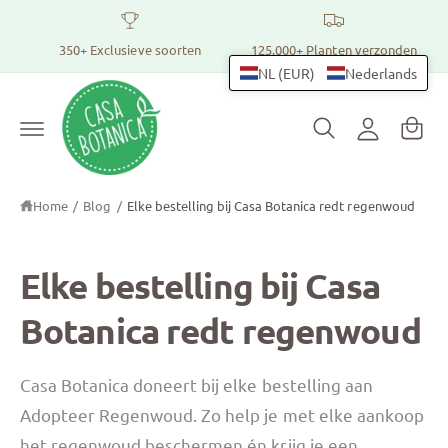
r
Pl
I
d
a
350+ Exclusieve soorten
125.000+ Planten verzonden
e
n
c
n
NL (EUR)
Nederlands
l
o
t
n
o
t
m
g
e
a
n
g
t
n
e
Home
/
Blog
/
Elke bestelling bij Casa Botanica redt regenwoud
dj
n
e
Elke bestelling bij Casa
Botanica redt regenwoud
Casa Botanica doneert bij elke bestelling aan
Adopteer Regenwoud. Zo help je met elke aankoop
het regenwoud beschermen én krijg je een