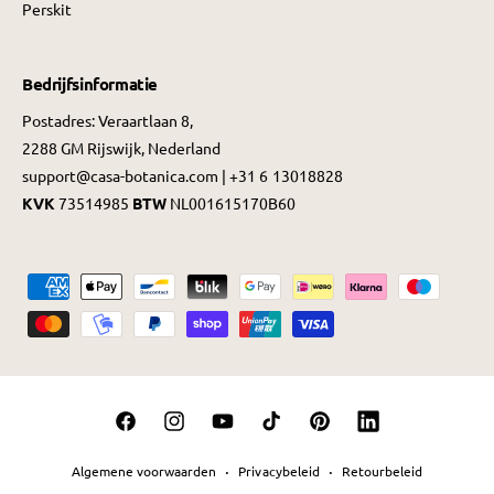
Perskit
Bedrijfsinformatie
Postadres: Veraartlaan 8,
2288 GM Rijswijk, Nederland
support@casa-botanica.com | +31 6 13018828
KVK
73514985
BTW
NL001615170B60
B
e
t
a
a
F
I
Y
T
P
L
l
a
n
o
i
i
i
m
Algemene voorwaarden
Privacybeleid
Retourbeleid
c
s
u
k
n
n