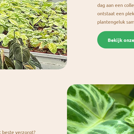
dag aan een colle
ontstaat een ple
plantengeluk s
Bekijk onz
t beste verzorgt?