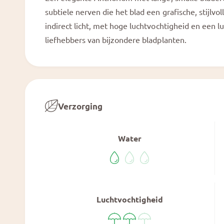
a
e
l
subtiele nerven die het blad een grafische, stijlvol
e
indirect licht, met hoge luchtvochtigheid en een lu
r
liefhebbers van bijzondere bladplanten.
g
a
v
e
Verzorging
Water
Luchtvochtigheid