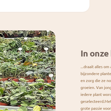
In onze 
...draait alles om
bijzondere plante
en zorg die ze n
groeien. Van jong
iedere plant wor
geselecteerd.Met
grote passie vo