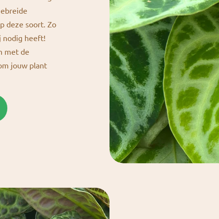
gebreide
p deze soort. Zo
j nodig heeft!
en met de
 om jouw plant