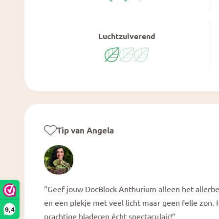
Luchtzuiverend
Tip van Angela
“Geef jouw DocBlock Anthurium alleen het allerbe
en een plekje met veel licht maar geen felle zon. H
9,4
prachtige bladeren écht spectaculair!”