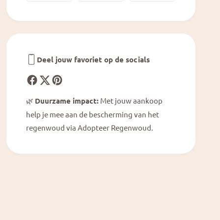
l
d
i
i
d
f
i
l
f
o
l
r
Deel jouw favoriet op de socials
o
u
r
m
u
m
🌿
Duurzame impact:
Met jouw aankoop
help je mee aan de bescherming van het
regenwoud via Adopteer Regenwoud.