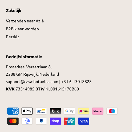
Zakelijk
Verzenden naar Azië
B2B klant worden
Perskit
Bedrijfsinformatie
Postadres: Veraartlaan 8,
2288 GM Rijswijk, Nederland
support@casa-botanica.com | +31 6 13018828
KVK
73514985
BTW
NL001615170B60
B
e
t