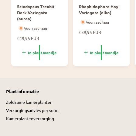
Scindapsus Treubii
Rhaphidophora Hayi
Dark Variegata
Variegata (albo)
(aurea)
Voorraad laag
Voorraad laag
N
€39,95 EUR
N
€49,95 EUR
o
o
r
r
m
In plantmandje
In plantmandje
m
a
a
l
l
e
e
p
p
r
r
i
Plantinformatie
i
j
j
s
Zeldzame kamerplanten
s
Verzorgingsadvies per soort
Kamerplantenverzorging