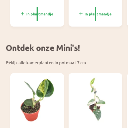
r
o
m
r
a
m
In plantmandje
In plantmandje
l
a
e
l
p
e
r
p
i
r
Ontdek onze Mini's!
j
i
s
j
s
Bekijk alle kamerplanten in potmaat 7 cm