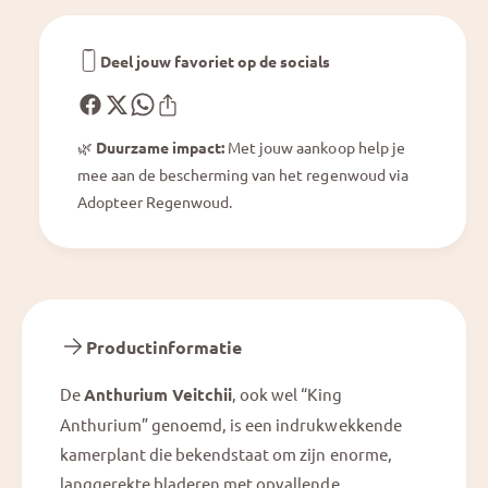
i
i
i
Deel jouw favoriet op de socials
🌿
Duurzame impact:
Met jouw aankoop help je
mee aan de bescherming van het regenwoud via
Adopteer Regenwoud.
Productinformatie
De
Anthurium Veitchii
, ook wel “King
Anthurium” genoemd, is een indrukwekkende
kamerplant die bekendstaat om zijn enorme,
langgerekte bladeren met opvallende