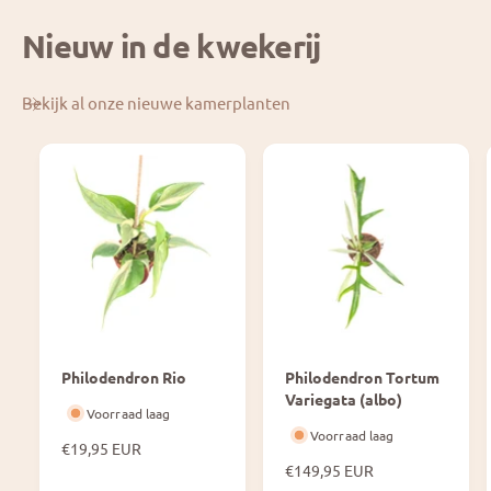
Nieuw in de kwekerij
Bekijk al onze nieuwe kamerplanten
Philodendron Rio
Philodendron Tortum
Variegata (albo)
Voorraad laag
Voorraad laag
N
€19,95 EUR
o
N
€149,95 EUR