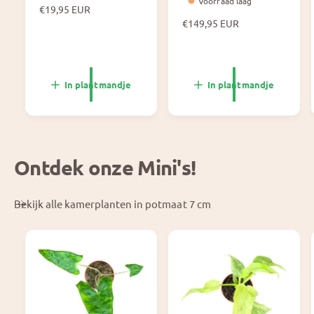
Voorraad laag
N
€19,95 EUR
o
N
€149,95 EUR
r
o
m
r
a
m
l
a
In plantmandje
In plantmandje
e
l
p
e
r
p
i
r
j
i
Ontdek onze Mini's!
s
j
s
Bekijk alle kamerplanten in potmaat 7 cm