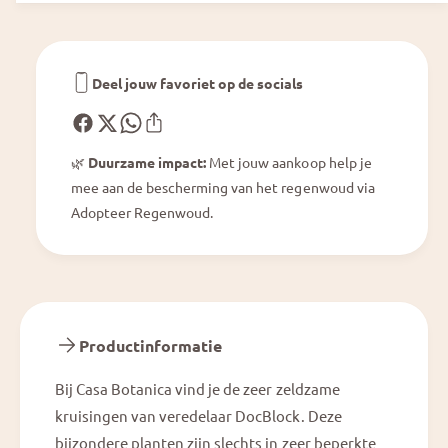
u
i
m
u
H
m
o
H
Deel jouw favoriet op de socials
m
o
e
m
,
e
S
🌿
Duurzame impact:
Met jouw aankoop help je
,
w
mee aan de bescherming van het regenwoud via
S
e
w
Adopteer Regenwoud.
e
e
t
e
H
t
o
H
m
o
e
m
Productinformatie
®
e
&
®
Bij Casa Botanica vind je de zeer zeldzame
#
&
3
kruisingen van veredelaar DocBlock. Deze
#
9
3
bijzondere planten zijn slechts in zeer beperkte