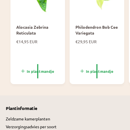
Alocasia Zebrina
Philodendron Bob Cee
Reticulata
Variegata
N
€14,95 EUR
N
€29,95 EUR
o
o
r
r
m
m
a
a
l
l
In plantmandje
In plantmandje
e
e
p
p
r
r
i
i
j
j
s
s
Plantinformatie
Zeldzame kamerplanten
Verzorgingsadvies per soort