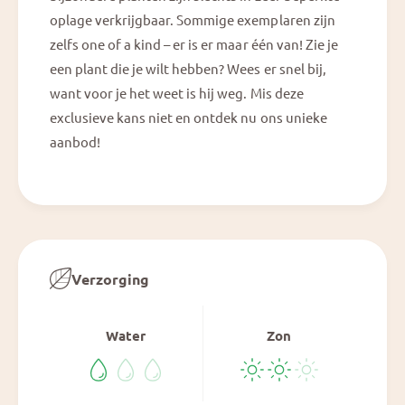
;
9
oplage verkrijgbaar. Sommige exemplaren zijn
3
;
2
zelfs one of a kind – er is er maar één van! Zie je
3
&
een plant die je wilt hebben? Wees er snel bij,
2
#
&
want voor je het weet is hij weg. Mis deze
3
#
exclusieve kans niet en ontdek nu ons unieke
9
3
;
aanbod!
9
X
;
D
X
a
D
r
a
k
r
&
k
a
&
Verzorging
m
a
p
m
;
p
Water
Zon
H
;
a
H
n
a
d