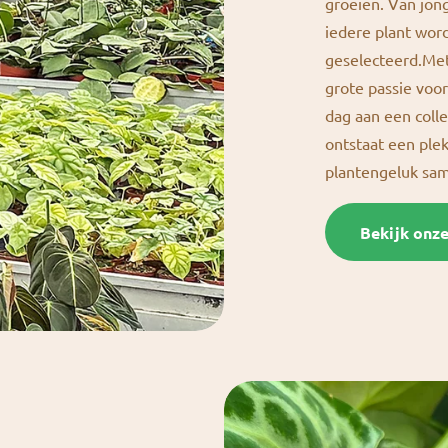
groeien. Van jong
iedere plant wor
geselecteerd.Met
grote passie vo
dag aan een colle
ontstaat een ple
plantengeluk s
Bekijk onz