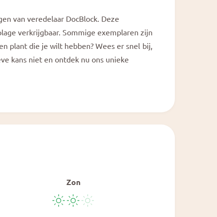
o
d
a
ngen van veredelaar DocBlock. Deze
a
l
oplage verkrijgbaar. Sommige exemplaren zijn
een plant die je wilt hebben? Wees er snel bij,
ieve kans niet en ontdek nu ons unieke
Zon