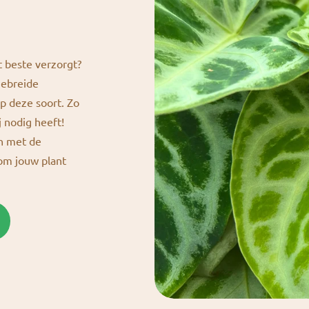
t beste verzorgt?
gebreide
p deze soort. Zo
j nodig heeft!
en met de
 om jouw plant