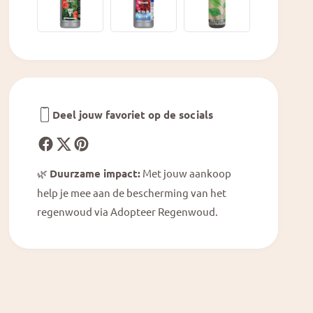
t
u
h
r
u
i
r
u
i
m
u
Z
m
a
Z
r
Deel jouw favoriet op de socials
a
a
r
®
a
&
®
#
🌿
Duurzame impact:
Met jouw aankoop
&
3
help je mee aan de bescherming van het
#
9
3
regenwoud via Adopteer Regenwoud.
;
9
2
;
9
2
&
9
#
&
3
#
9
3