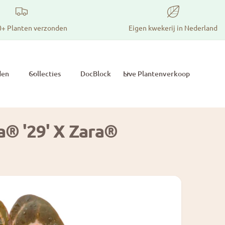
0+ Planten verzonden
Eigen kwekerij in Nederland
den
Collecties
DocBlock
Live Plantenverkoop
® '29' X Zara®