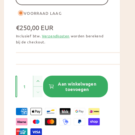
VOORRAAD LAAG
N
€250,00 EUR
o
Inclusief btw.
Verzendkosten
worden berekend
bij de checkout.
r
m
a
l
A
A
Aan winkelwagen
e
a
toevoegen
a
A
p
n
n
a
t
t
r
n
a
B
a
t
l
i
e
a
v
l
j
l
t
e
v
r