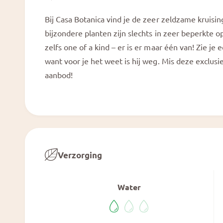
o
d
w
a
Bij Casa Botanica vind je de zeer zeldzame kruisi
a
e
l
bijzondere planten zijn slechts in zeer beperkte 
e
zelfs one of a kind – er is er maar één van! Zie je 
r
want voor je het weet is hij weg. Mis deze exclus
g
aanbod!
a
v
e
Verzorging
Water