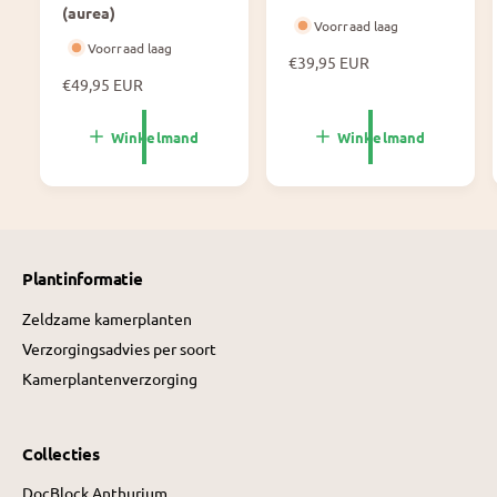
(aurea)
Voorraad laag
Voorraad laag
N
€39,95 EUR
N
€49,95 EUR
o
o
r
r
m
Winkelmand
Winkelmand
m
a
a
l
l
e
e
p
p
r
r
i
Plantinformatie
i
j
j
s
Zeldzame kamerplanten
s
Verzorgingsadvies per soort
Kamerplantenverzorging
Collecties
DocBlock Anthurium