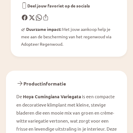
e
i
Deel jouw favoriet op de socials
g
e
a
g
t
a
a
🌿
Duurzame impact:
Met jouw aankoop help je
t
mee aan de bescherming van het regenwoud via
a
Adopteer Regenwoud.
Productinformatie
De
Hoya Cumingiana Variegata
is een compacte
en decoratieve klimplant met kleine, stevige
bladeren die een mooie mix van groen en crème-
witte variegatie vertonen, wat zorgt voor een
frisse en levendige uitstraling in je interieur. Deze