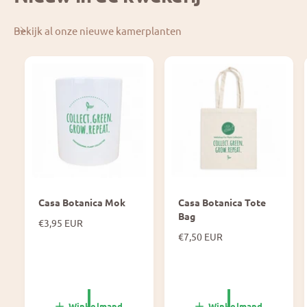
Bekijk al onze nieuwe kamerplanten
Casa Botanica Mok
Casa Botanica Tote
Bag
N
€3,95 EUR
o
N
€7,50 EUR
r
o
m
r
a
m
l
a
e
l
Winkelmand
Winkelmand