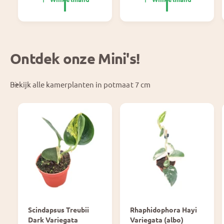
p
e
r
p
i
r
j
i
s
j
Ontdek onze Mini's!
s
Bekijk alle kamerplanten in potmaat 7 cm
Scindapsus Treubii
Rhaphidophora Hayi
Dark Variegata
Variegata (albo)