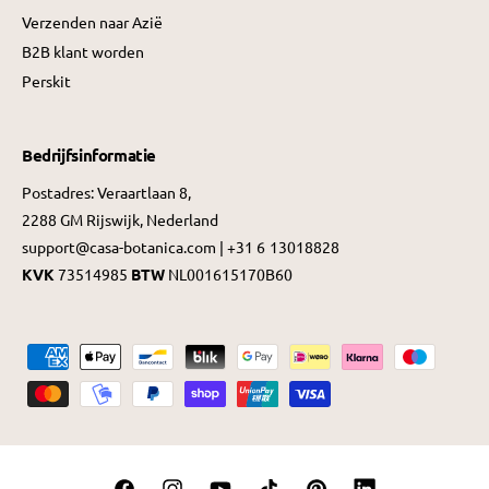
Verzenden naar Azië
B2B klant worden
Perskit
Bedrijfsinformatie
Postadres: Veraartlaan 8,
2288 GM Rijswijk, Nederland
support@casa-botanica.com | +31 6 13018828
KVK
73514985
BTW
NL001615170B60
B
e
t
a
a