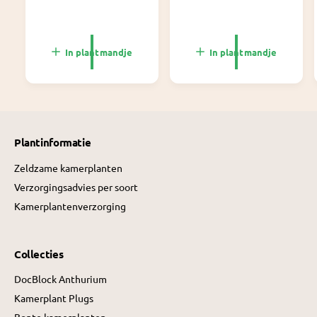
r
r
m
m
a
a
l
l
In plantmandje
In plantmandje
e
e
p
p
r
r
i
i
j
j
s
s
Plantinformatie
Zeldzame kamerplanten
Verzorgingsadvies per soort
Kamerplantenverzorging
Collecties
DocBlock Anthurium
Kamerplant Plugs