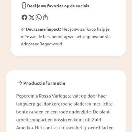
e
i
Deel jouw favoriet op de socials
g
e
a
g
t
a
a
🌿
Duurzame impact:
Met jouw aankoop help je
t
mee aan de bescherming van het regenwoud via
a
Adopteer Regenwoud.
Productinformatie
Peperomia Rosso Variegata valt op door haar
langwerpige, donkergroene bladeren met lichte,
bonte randen en een rode onderzijde. De plant
groeit compact en bossig en komt uit Zuid-
Amerika. Het contrast tussen het groene blad en