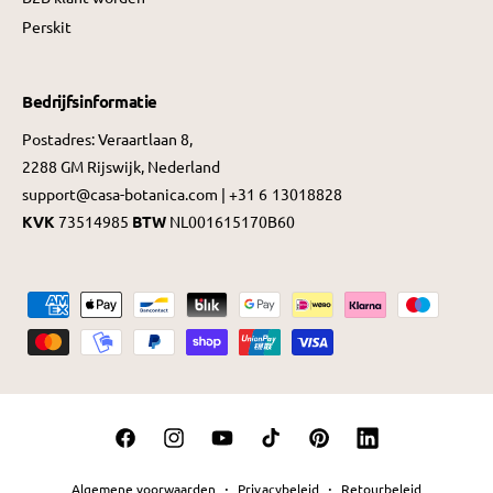
Perskit
Bedrijfsinformatie
Postadres: Veraartlaan 8,
2288 GM Rijswijk, Nederland
support@casa-botanica.com | +31 6 13018828
KVK
73514985
BTW
NL001615170B60
B
e
t
a
a
F
I
Y
T
P
L
l
a
n
o
i
i
i
m
Algemene voorwaarden
Privacybeleid
Retourbeleid