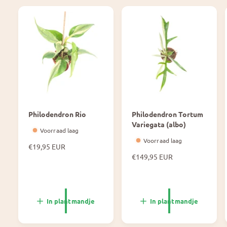
Philodendron Rio
Philodendron Tortum
Variegata (albo)
Voorraad laag
Voorraad laag
N
€19,95 EUR
o
N
€149,95 EUR
r
o
m
r
a
m
l
a
In plantmandje
In plantmandje
e
l
p
e