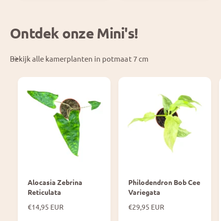
r
p
i
r
j
i
Ontdek onze Mini's!
s
j
s
Bekijk alle kamerplanten in potmaat 7 cm
Alocasia Zebrina
Philodendron Bob Cee
Reticulata
Variegata
N
€14,95 EUR
N
€29,95 EUR
o
o