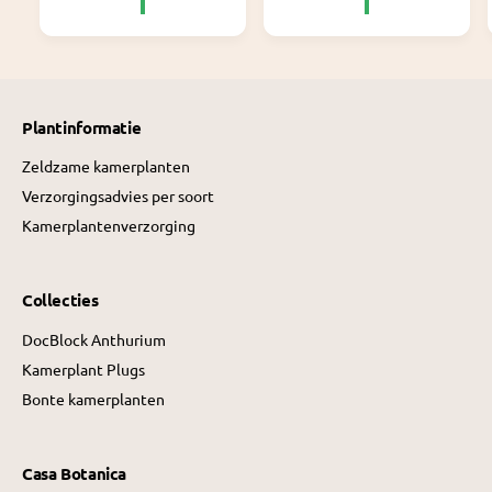
e
e
p
p
r
r
i
i
j
j
s
s
Plantinformatie
Zeldzame kamerplanten
Verzorgingsadvies per soort
Kamerplantenverzorging
Collecties
DocBlock Anthurium
Kamerplant Plugs
Bonte kamerplanten
Casa Botanica