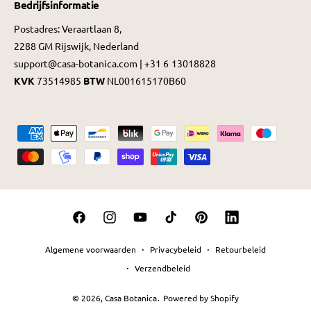
Bedrijfsinformatie
Postadres: Veraartlaan 8,
2288 GM Rijswijk, Nederland
support@casa-botanica.com | +31 6 13018828
KVK
73514985
BTW
NL001615170B60
B
e
t
a
a
F
I
Y
T
P
L
l
a
n
o
i
i
i
m
Algemene voorwaarden
Privacybeleid
Retourbeleid
c
s
u
k
n
n
e
Verzendbeleid
e
t
T
T
t
k
t
© 2026,
Casa Botanica
.
Powered by Shopify
b
a
u
o
e
e
h