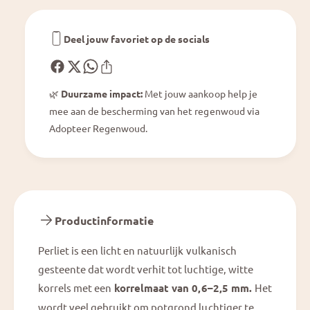
r
o
r
r
e
r
Deel jouw favoriet op de socials
l
e
l
🌿
Duurzame impact:
Met jouw aankoop help je
mee aan de bescherming van het regenwoud via
Adopteer Regenwoud.
Productinformatie
Perliet is een licht en natuurlijk vulkanisch
gesteente dat wordt verhit tot luchtige, witte
korrels met een
korrelmaat van 0,6–2,5 mm.
Het
wordt veel gebruikt om potgrond luchtiger te