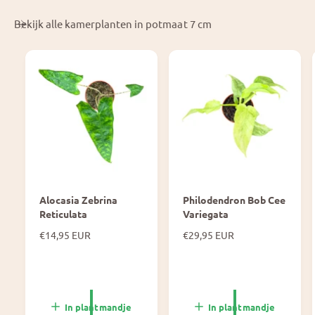
Bekijk alle kamerplanten in potmaat 7 cm
Alocasia Zebrina
Philodendron Bob Cee
Reticulata
Variegata
N
€14,95 EUR
N
€29,95 EUR
o
o
r
r
m
m
a
a
l
l
In plantmandje
In plantmandje