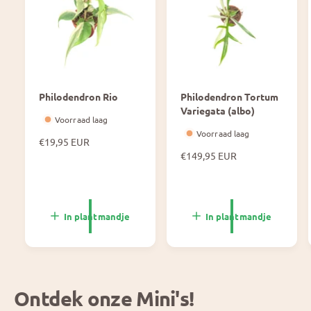
Philodendron Rio
Philodendron Tortum
Variegata (albo)
Voorraad laag
Voorraad laag
N
€19,95 EUR
o
N
€149,95 EUR
r
o
m
r
a
m
l
a
In plantmandje
In plantmandje
e
l
p
e
r
p
i
r
j
i
Ontdek onze Mini's!
s
j
s