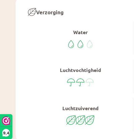
Verzorging
Water
Luchtvochtigheid
Luchtzuiverend
9,4