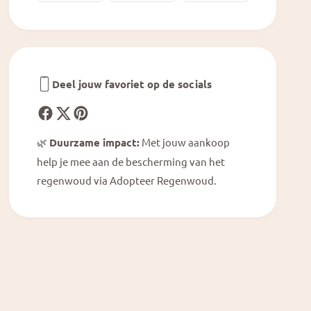
t
r
e
a
r
P
a
l
P
a
l
t
Deel jouw favoriet op de socials
a
i
t
n
i
u
n
m
🌿
Duurzame impact:
Met jouw aankoop
u
help je mee aan de bescherming van het
m
regenwoud via Adopteer Regenwoud.