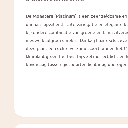
a
e
l
e
De
Monstera ‘Platinum’
is een zeer zeldzame en 
r
om haar opvallend lichte variegatie en elegante 
g
bijzondere combinatie van groene en bijna zilvera
a
nieuwe bladgroei uniek is. Dankzij haar exclusieve
v
deze plant een echte verzamelsoort binnen het M
e
klimplant groeit het best bij veel indirect licht en
bovenlaag tussen gietbeurten licht mag opdrogen