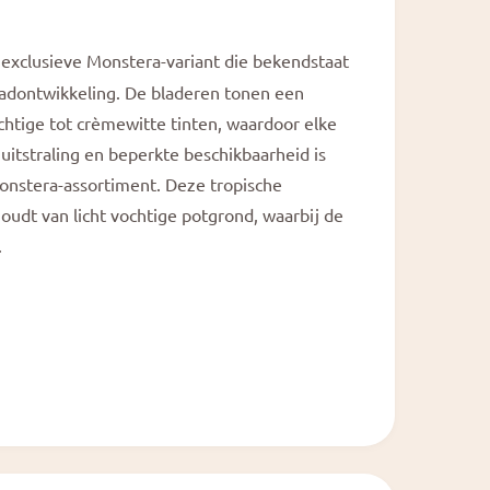
a
l
exclusieve Monstera-variant die bekendstaat
bladontwikkeling. De bladeren tonen een
chtige tot crèmewitte tinten, waardoor elke
 uitstraling en beperkte beschikbaarheid is
onstera-assortiment. Deze tropische
 houdt van licht vochtige potgrond, waarbij de
.