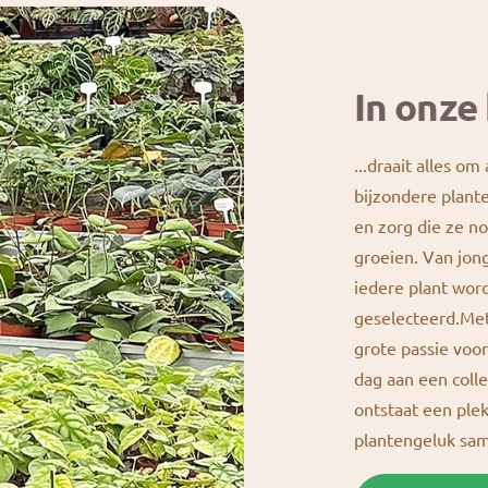
In onze 
...draait alles om
bijzondere plante
en zorg die ze n
groeien. Van jong
iedere plant wor
geselecteerd.Met
grote passie vo
dag aan een colle
ontstaat een ple
plantengeluk s