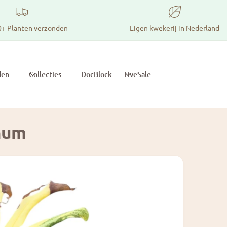
0+ Planten verzonden
Eigen kwekerij in Nederland
den
Collecties
DocBlock
LiveSale
num