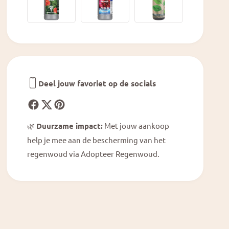
s
1
-
0
1
0
0
%
0
n
%
a
n
t
a
u
Deel jouw favoriet op de socials
t
u
u
r
u
l
r
i
🌿
Duurzame impact:
Met jouw aankoop
l
j
help je mee aan de bescherming van het
i
k
j
regenwoud via Adopteer Regenwoud.
k