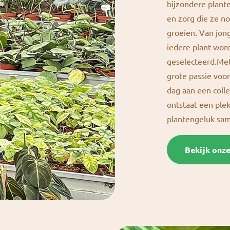
bijzondere plante
en zorg die ze n
groeien. Van jong
iedere plant wor
geselecteerd.Met
grote passie vo
dag aan een colle
ontstaat een ple
plantengeluk s
Bekijk onz