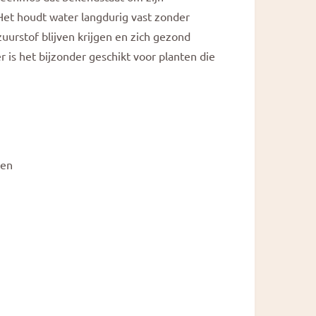
a
l
 Het houdt water langdurig vast zonder
urstof blijven krijgen en zich gezond
r is het bijzonder geschikt voor planten die
ten