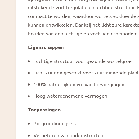
a
e
l
uitstekende vochtregulatie en luchtige structuur.
e
compact te worden, waardoor wortels voldoende zu
r
kunnen ontwikkelen. Dankzij het licht zure karakte
g
houden van een luchtige en vochtige groeibodem.
a
Eigenschappen
v
e
Luchtige structuur voor gezonde wortelgroei
Licht zuur en geschikt voor zuurminnende plan
100% natuurlijk en vrij van toevoegingen
Hoog wateropnemend vermogen
Toepassingen
Potgrondmengsels
Verbeteren van bodemstructuur