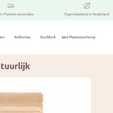
0+ Planten verzonden
Eigen kwekerij in Nederland
den
Collecties
DocBlock
Live Plantenverkoop
uurlijk