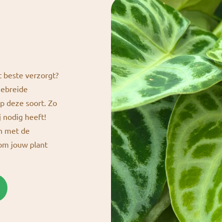
t beste verzorgt?
gebreide
p deze soort. Zo
j nodig heeft!
en met de
 om jouw plant