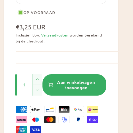
OP VOORRAAD
N
€3,25 EUR
o
Inclusief btw.
Verzendkosten
worden berekend
bij de checkout.
r
m
a
l
A
A
Aan winkelwagen
e
a
toevoegen
a
A
p
n
n
a
t
t
r
n
a
B
a
t
l
i
e
a
v
l
j
l
t
e
v
r