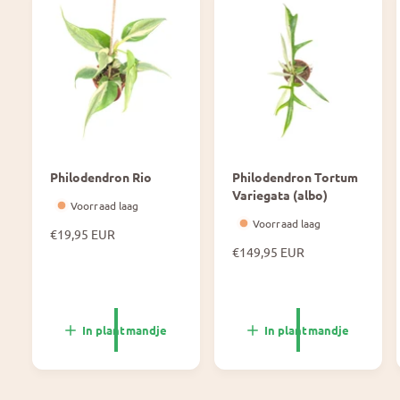
Philodendron Rio
Philodendron Tortum
Variegata (albo)
Voorraad laag
Voorraad laag
N
€19,95 EUR
o
N
€149,95 EUR
r
o
m
r
a
m
l
a
In plantmandje
In plantmandje
e
l
p
e
r
p
i
r