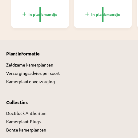
m
m
a
a
l
l
In plantmandje
In plantmandje
e
e
p
p
r
r
i
i
j
j
s
s
Plantinformatie
Zeldzame kamerplanten
Verzorgingsadvies per soort
Kamerplantenverzorging
Collecties
DocBlock Anthurium
Kamerplant Plugs
Bonte kamerplanten