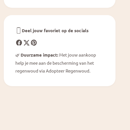
c
a
k
c
P
k
i
P
n
i
Deel jouw favoriet op de socials
k
n
O
k
r
O
a
r
🌿
Duurzame impact:
Met jouw aankoop
n
a
g
help je mee aan de bescherming van het
n
e
regenwoud via Adopteer Regenwoud.
g
e