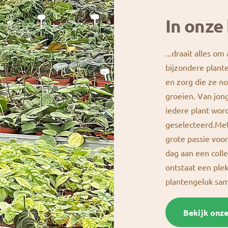
In onze 
...draait alles om
bijzondere plante
en zorg die ze n
groeien. Van jong
iedere plant wor
geselecteerd.Met
grote passie vo
dag aan een colle
ontstaat een ple
plantengeluk s
Bekijk onz