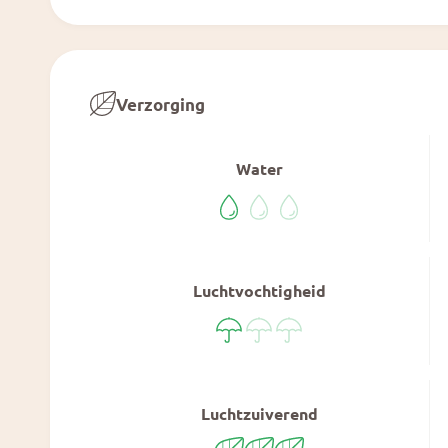
a
l
Verzorging
Water
Luchtvochtigheid
Luchtzuiverend