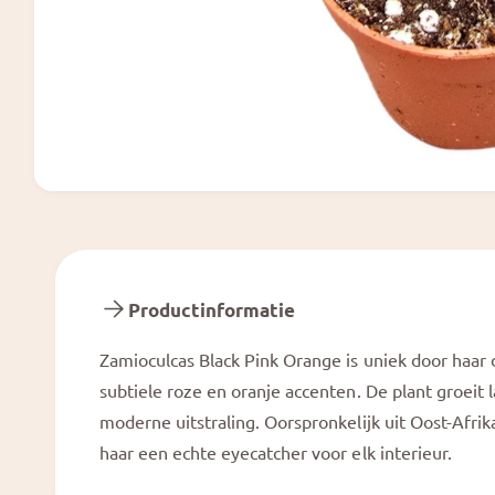
M
e
d
i
a
1
o
Productinformatie
p
e
n
Zamioculcas Black Pink Orange is uniek door haar
e
n
subtiele roze en oranje accenten. De plant groeit
i
n
moderne uitstraling. Oorspronkelijk uit Oost-Afri
m
haar een echte eyecatcher voor elk interieur.
o
d
a