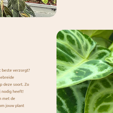
t beste verzorgt?
gebreide
p deze soort. Zo
j nodig heeft!
en met de
 om jouw plant