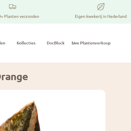
0+ Planten verzonden
Eigen kwekerij in Nederland
den
Collecties
DocBlock
Live Plantenverkoop
Orange