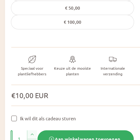
€ 50,00
€ 100,00
Speciaal voor
Keuze uit de mooiste
Internationale
plantliefhebbers
planten
verzending
N
€10,00 EUR
o
r
Ik wil dit als cadeau sturen
m
F
A
o
a
A
Aan winkelwagen toevoegen