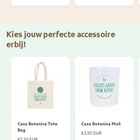
k
a
p
l
l
r
e
i
a
p
j
p
r
s
Kies jouw perfecte accessoire
i
t
j
erbij!
s
Casa Botanica Tote
Casa Botanica Mok
Bag
N
€3,95 EUR
N
€7,50 EUR
o