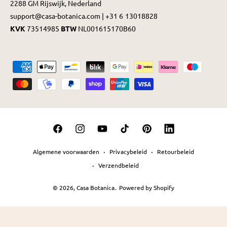
2288 GM Rijswijk, Nederland
support@casa-botanica.com | +31 6 13018828
KVK
73514985
BTW
NL001615170B60
B
e
t
a
a
F
I
Y
T
P
L
l
a
n
o
i
i
i
m
Algemene voorwaarden
Privacybeleid
Retourbeleid
c
s
u
k
n
n
e
Verzendbeleid
e
t
T
T
t
k
t
© 2026,
Casa Botanica
.
Powered by Shopify
b
a
u
o
e
e
h
o
g
b
k
r
d
o
o
r
e
e
I
d