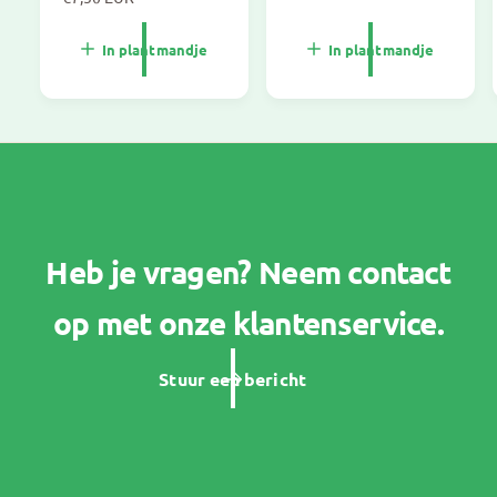
o
r
r
m
In plantmandje
In plantmandje
m
a
a
l
l
e
e
p
p
r
r
i
i
j
j
s
s
Heb je vragen? Neem contact
op met onze klantenservice.
Stuur een bericht