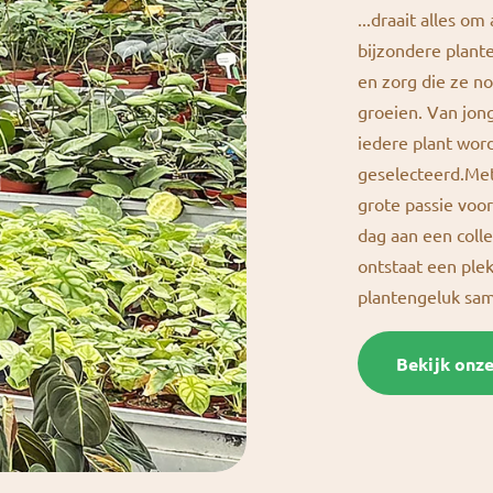
...draait alles om
bijzondere plante
en zorg die ze n
groeien. Van jong
iedere plant wor
geselecteerd.Met
grote passie vo
dag aan een colle
ontstaat een ple
plantengeluk s
Bekijk onz