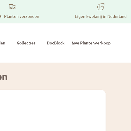
0+ Planten verzonden
Eigen kwekerij in Nederland
den
Collecties
DocBlock
Live Plantenverkoop
on