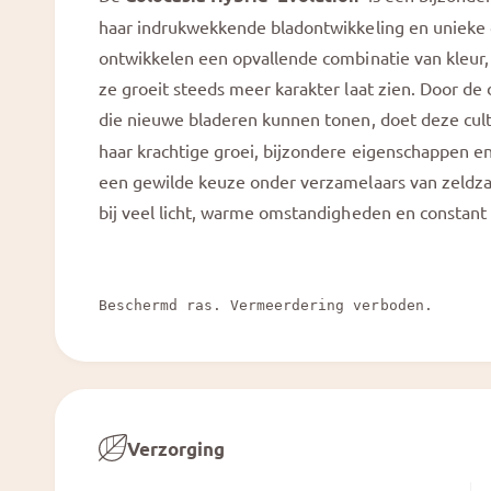
a
e
l
haar indrukwekkende bladontwikkeling en unieke 
e
ontwikkelen een opvallende combinatie van kleur,
r
ze groeit steeds meer karakter laat zien. Door de
g
die nieuwe bladeren kunnen tonen, doet deze cul
a
haar krachtige groei, bijzondere eigenschappen e
v
een gewilde keuze onder verzamelaars van zeldzam
e
bij veel licht, warme omstandigheden en constant 
Beschermd ras. Vermeerdering verboden.
Verzorging