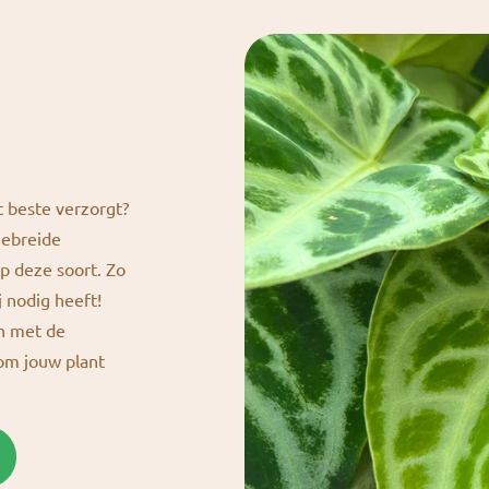
t beste verzorgt?
gebreide
p deze soort. Zo
j nodig heeft!
en met de
 om jouw plant