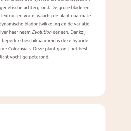
a
l
genetische achtergrond. De grote bladeren
 textuur en vorm, waarbij de plant naarmate
 dynamische bladontwikkeling en de variatie
tivar haar naam
Evolution
eer aan. Dankzij
n beperkte beschikbaarheid is deze hybride
e Colocasia’s. Deze plant groeit het best
licht vochtige potgrond.