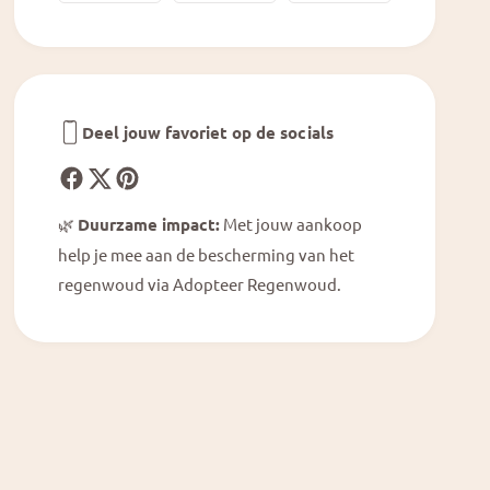
r
d
i
E
d
v
E
o
v
l
o
u
Deel jouw favoriet op de socials
l
t
u
i
t
o
i
n
🌿
Duurzame impact:
Met jouw aankoop
o
help je mee aan de bescherming van het
n
regenwoud via Adopteer Regenwoud.