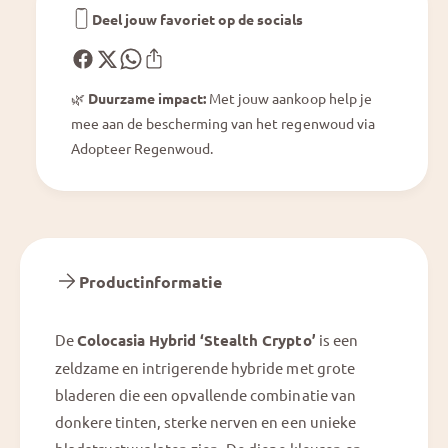
a
e
Deel jouw favoriet op de socials
l
a
t
l
h
t
C
🌿
Duurzame impact:
Met jouw aankoop help je
h
r
mee aan de bescherming van het regenwoud via
C
y
r
Adopteer Regenwoud.
p
y
t
p
o
t
o
Productinformatie
De
Colocasia Hybrid ‘Stealth Crypto’
is een
zeldzame en intrigerende hybride met grote
bladeren die een opvallende combinatie van
donkere tinten, sterke nerven en een unieke