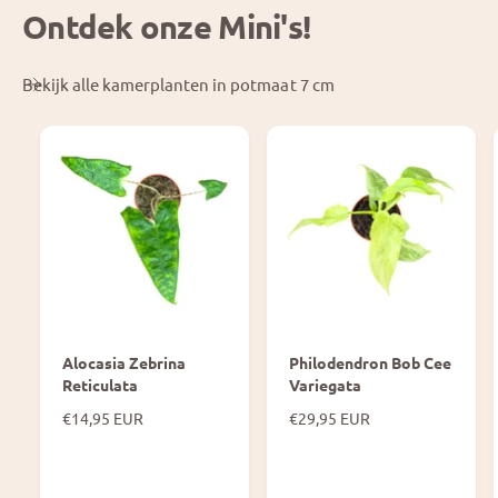
Ontdek onze Mini's!
s
j
s
Bekijk alle kamerplanten in potmaat 7 cm
Alocasia Zebrina
Philodendron Bob Cee
Reticulata
Variegata
N
€14,95 EUR
N
€29,95 EUR
o
o
r
r
m
m