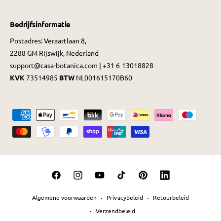
Bedrijfsinformatie
Postadres: Veraartlaan 8,
2288 GM Rijswijk, Nederland
support@casa-botanica.com | +31 6 13018828
KVK
73514985
BTW
NL001615170B60
B
e
t
a
a
F
I
Y
T
P
L
l
a
n
o
i
i
i
m
Algemene voorwaarden
Privacybeleid
Retourbeleid
c
s
u
k
n
n
e
Verzendbeleid
e
t
T
T
t
k