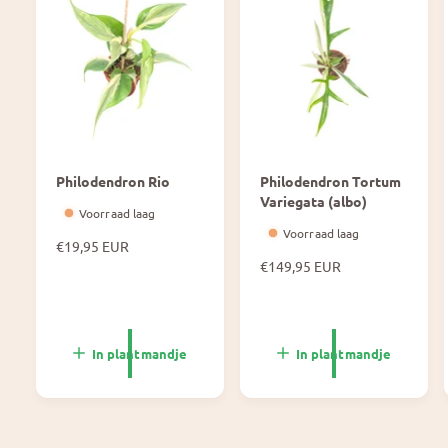
Philodendron Rio
Philodendron Tortum
Variegata (albo)
Voorraad laag
Voorraad laag
N
€19,95 EUR
o
N
€149,95 EUR
r
o
m
r
a
m
l
a
In plantmandje
In plantmandje
e
l
p
e
r
p
i
r
j
i