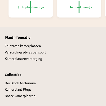
a
a
l
l
In plantmandje
In plantmandje
e
e
p
p
r
r
i
i
j
j
s
s
Plantinformatie
Zeldzame kamerplanten
Verzorgingsadvies per soort
Kamerplantenverzorging
Collecties
DocBlock Anthurium
Kamerplant Plugs
Bonte kamerplanten