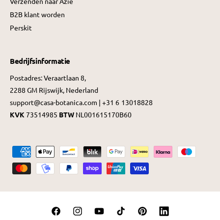
Verzenden naar Azië
B2B klant worden
Perskit
Bedrijfsinformatie
Postadres: Veraartlaan 8,
2288 GM Rijswijk, Nederland
support@casa-botanica.com | +31 6 13018828
KVK
73514985
BTW
NL001615170B60
B
e
t
a
a
F
I
Y
T
P
L
l