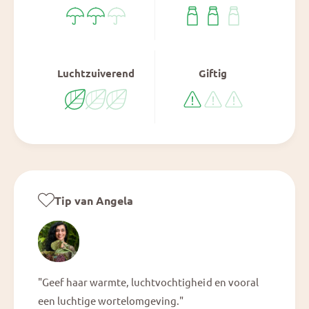
&
3
#
&
3
#
9
3
;
9
Luchtzuiverend
Giftig
;
Tip van Angela
"Geef haar warmte, luchtvochtigheid en vooral
een luchtige wortelomgeving."