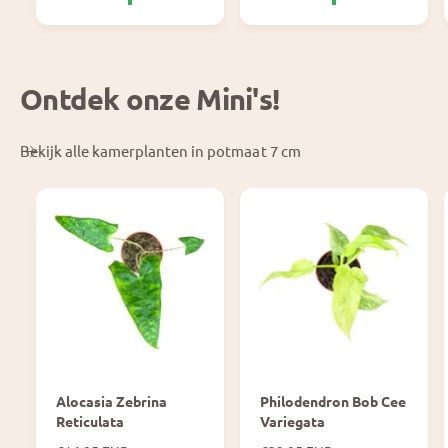
p
e
r
p
i
r
j
i
Ontdek onze Mini's!
s
j
s
Bekijk alle kamerplanten in potmaat 7 cm
Alocasia Zebrina
Philodendron Bob Cee
Reticulata
Variegata