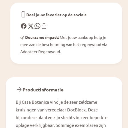
m
u
P
m
u
P
Deel jouw favoriet op de socials
r
u
p
r
l
p
e
🌿
Duurzame impact:
Met jouw aankoop help je
l
R
mee aan de bescherming van het regenwoud via
e
a
R
Adopteer Regenwoud.
i
a
n
i
®
n
&
®
#
&
3
#
Productinformatie
9
3
;
9
Bij Casa Botanica vind je de zeer zeldzame
2
;
7
kruisingen van veredelaar DocBlock. Deze
2
&
7
bijzondere planten zijn slechts in zeer beperkte
#
&
oplage verkrijgbaar. Sommige exemplaren zijn
3