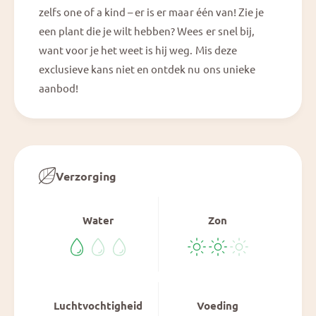
#
9
zelfs one of a kind – er is er maar één van! Zie je
3
;
een plant die je wilt hebben? Wees er snel bij,
9
X
;
want voor je het weet is hij weg. Mis deze
B
X
exclusieve kans niet en ontdek nu ons unieke
l
B
a
aanbod!
l
c
a
k
c
W
k
i
W
d
i
o
Verzorging
d
w
o
®
w
&
Water
Zon
®
#
&
3
#
9
3
;
9
1
;
Luchtvochtigheid
Voeding
3
1