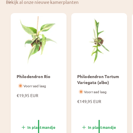
Bekijk al onze nieuwe kamerplanten
Philodendron Rio
Philodendron Tortum
Variegata (albo)
Voorraad laag
Voorraad laag
N
€19,95 EUR
o
N
€149,95 EUR
r
o
m
r
a
m
l
a
In plantmandje
In plantmandje
e
l