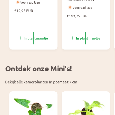
Voorraad laag
Voorraad laag
N
€19,95 EUR
o
N
€149,95 EUR
r
o
m
r
a
m
l
a
In plantmandje
In plantmandje
e
l
p
e
r
p
i
r
j
i
Ontdek onze Mini's!
s
j
s
Bekijk alle kamerplanten in potmaat 7 cm