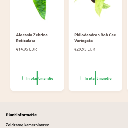
Alocasia Zebrina
Philodendron Bob Cee
Reticulata
Variegata
N
€14,95 EUR
N
€29,95 EUR
o
o
r
r
m
m
a
a
l
l
In plantmandje
In plantmandje
e
e
p
p
r
r
i
i
j
j
s
s
Plantinformatie
Zeldzame kamerplanten