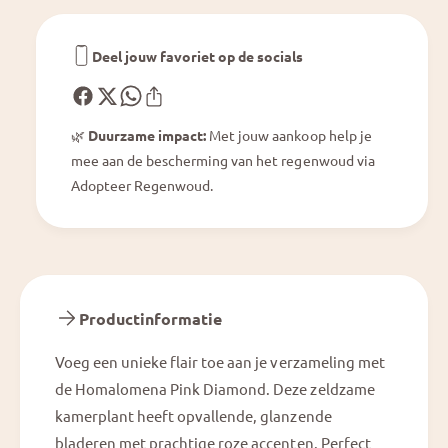
a
i
m
a
o
m
Deel jouw favoriet op de socials
n
o
d
n
d
🌿
Duurzame impact:
Met jouw aankoop help je
mee aan de bescherming van het regenwoud via
Adopteer Regenwoud.
Productinformatie
Voeg een unieke flair toe aan je verzameling met
de Homalomena Pink Diamond. Deze zeldzame
kamerplant heeft opvallende, glanzende
bladeren met prachtige roze accenten. Perfect