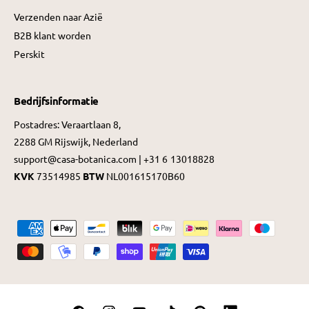
Verzenden naar Azië
B2B klant worden
Perskit
Bedrijfsinformatie
Postadres: Veraartlaan 8,
2288 GM Rijswijk, Nederland
support@casa-botanica.com | +31 6 13018828
KVK
73514985
BTW
NL001615170B60
B
e
t
a
a