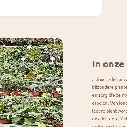
In onze 
...draait alles om
bijzondere plante
en zorg die ze n
groeien. Van jong
iedere plant wor
geselecteerd.Met
grote passie vo