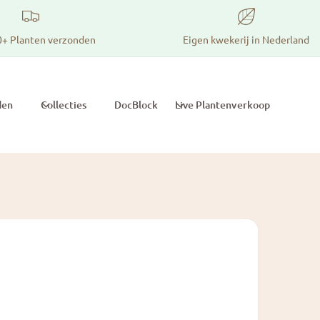
0+ Planten verzonden
Eigen kwekerij in Nederland
den
Collecties
DocBlock
Live Plantenverkoop