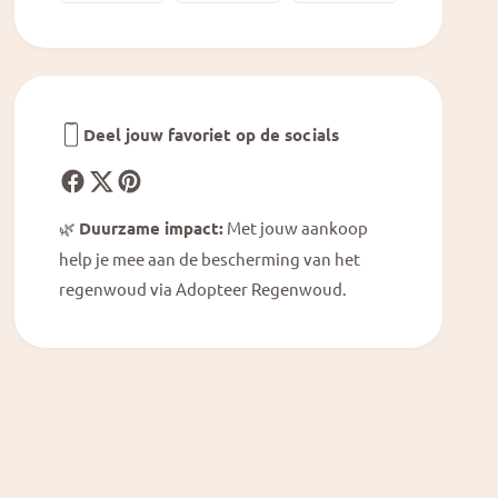
e
K
o
i
K
n
i
g
n
g
Deel jouw favoriet op de socials
🌿
Duurzame impact:
Met jouw aankoop
help je mee aan de bescherming van het
regenwoud via Adopteer Regenwoud.