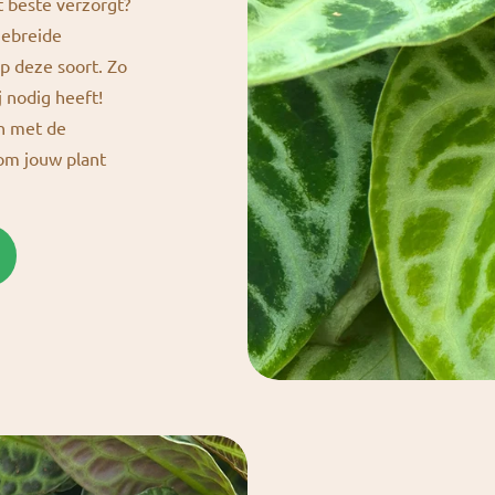
t beste verzorgt?
gebreide
p deze soort. Zo
j nodig heeft!
en met de
 om jouw plant