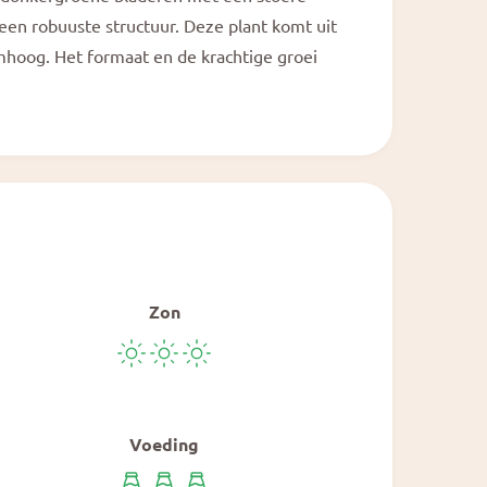
a
l
 een robuuste structuur. Deze plant komt uit
hoog. Het formaat en de krachtige groei
Zon
Voeding