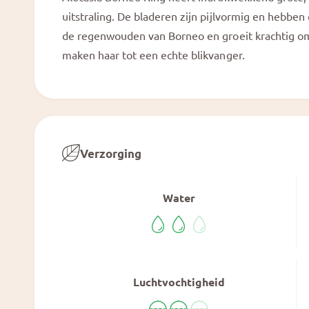
a
e
l
uitstraling. De bladeren zijn pijlvormig en hebben
e
de regenwouden van Borneo en groeit krachtig om
r
maken haar tot een echte blikvanger.
g
a
v
e
Verzorging
Water
Luchtvochtigheid