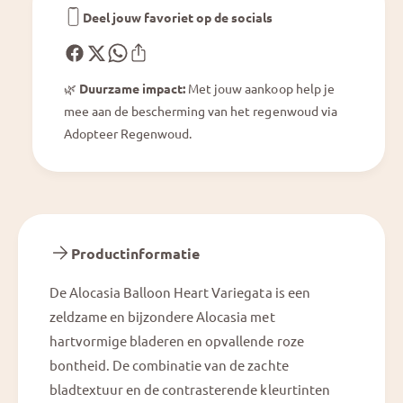
r
a
Deel jouw favoriet op de socials
t
r
V
t
a
V
r
🌿
Duurzame impact:
Met jouw aankoop help je
a
i
mee aan de bescherming van het regenwoud via
r
e
i
Adopteer Regenwoud.
g
e
a
g
t
a
a
t
a
Productinformatie
De Alocasia Balloon Heart Variegata is een
zeldzame en bijzondere Alocasia met
hartvormige bladeren en opvallende roze
bontheid. De combinatie van de zachte
bladtextuur en de contrasterende kleurtinten