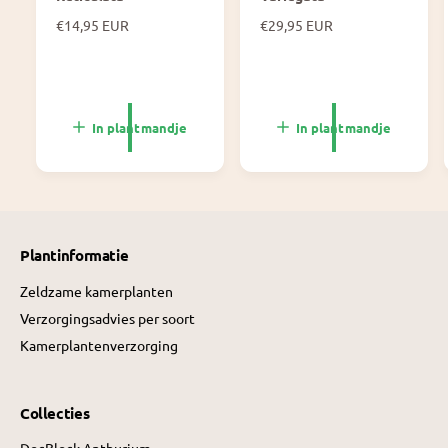
N
€14,95 EUR
N
€29,95 EUR
o
o
r
r
m
m
a
a
l
l
In plantmandje
In plantmandje
e
e
p
p
r
r
i
i
j
j
s
s
Plantinformatie
Zeldzame kamerplanten
Verzorgingsadvies per soort
Kamerplantenverzorging
Collecties