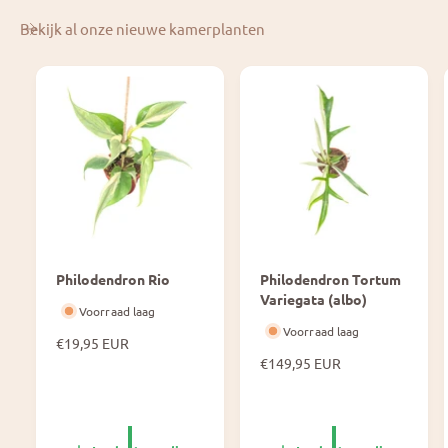
Bekijk al onze nieuwe kamerplanten
Philodendron Rio
Philodendron Tortum
Variegata (albo)
Voorraad laag
Voorraad laag
N
€19,95 EUR
o
N
€149,95 EUR
r
o
m
r
a
m
l
a