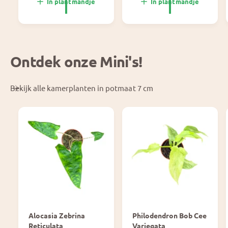
In plantmandje
In plantmandje
e
l
p
e
r
p
i
r
j
i
Ontdek onze Mini's!
s
j
s
Bekijk alle kamerplanten in potmaat 7 cm
Alocasia Zebrina
Philodendron Bob Cee
Reticulata
Variegata