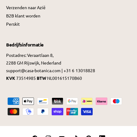
Verzenden naar Azië
B2B klant worden
Perskit
Bedrijfsinformatie
Postadres: Veraartlaan 8,
2288 GM Rijswijk, Nederland
support@casa-botanica.com | +31 6 13018828
KVK
73514985
BTW
NL001615170B60
B
e
t
a
a