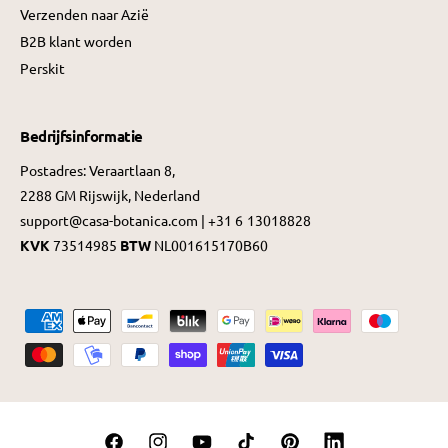
Verzenden naar Azië
B2B klant worden
Perskit
Bedrijfsinformatie
Postadres: Veraartlaan 8,
2288 GM Rijswijk, Nederland
support@casa-botanica.com | +31 6 13018828
KVK
73514985
BTW
NL001615170B60
B
e
t
a
a