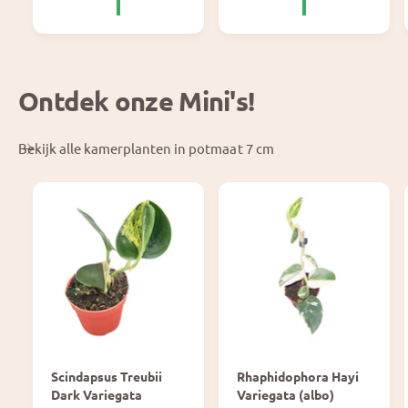
p
e
r
p
i
r
j
i
s
j
Ontdek onze Mini's!
s
Bekijk alle kamerplanten in potmaat 7 cm
Scindapsus Treubii
Rhaphidophora Hayi
Dark Variegata
Variegata (albo)