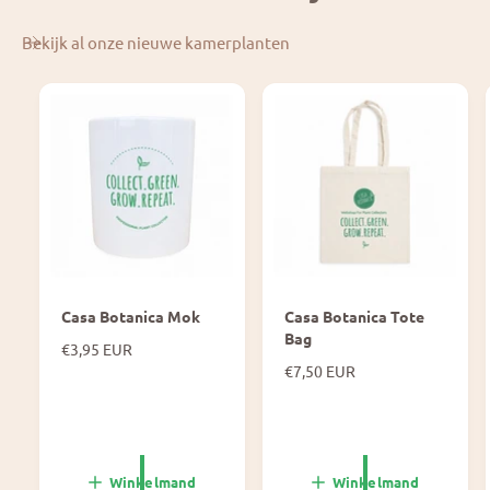
Bekijk al onze nieuwe kamerplanten
Casa Botanica Mok
Casa Botanica Tote
Bag
N
€3,95 EUR
o
N
€7,50 EUR
r
o
m
r
a
m
l
a
e
l
Winkelmand
Winkelmand