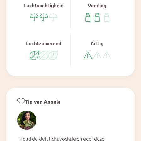
o
Luchtvochtigheid
Voeding
e
m
®
e
&
®
#
&
3
#
9
3
Luchtzuiverend
Giftig
;
9
3
;
2
3
&
2
#
&
3
#
9
3
;
9
;
Tip van Angela
"Houd de kluit licht vochtig en geef deze