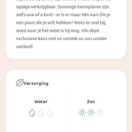
;
9
oplage verkrijgbaar. Sommige exemplaren zijn
3
;
2
zelfs one of a kind – er is er maar één van! Zie je
3
&
een plant die je wilt hebben? Wees er snel bij,
2
#
&
want voor je het weet is hij weg. Mis deze
3
#
exclusieve kans niet en ontdek nu ons unieke
9
3
;
aanbod!
9
X
;
H
X
o
H
m
o
e
m
,
Verzorging
e
S
,
w
S
e
Water
Zon
w
e
e
t
e
H
t
o
H
m