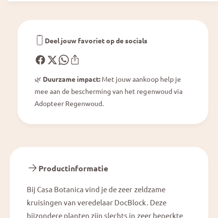
u
i
m
u
H
m
o
H
Deel jouw favoriet op de socials
m
o
e
m
,
e
S
🌿
Duurzame impact:
Met jouw aankoop help je
,
w
mee aan de bescherming van het regenwoud via
S
e
w
Adopteer Regenwoud.
e
e
t
e
H
t
o
H
m
o
e
m
Productinformatie
®
e
&
®
Bij Casa Botanica vind je de zeer zeldzame
#
&
3
kruisingen van veredelaar DocBlock. Deze
#
9
3
bijzondere planten zijn slechts in zeer beperkte