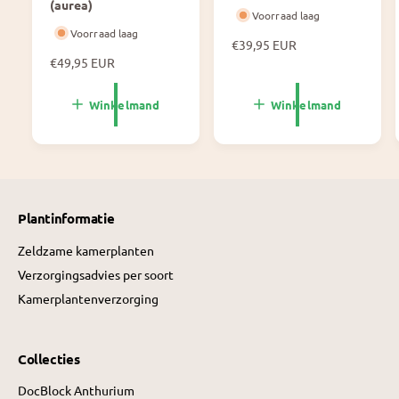
(aurea)
Voorraad laag
Voorraad laag
N
€39,95 EUR
N
€49,95 EUR
o
o
r
r
m
Winkelmand
Winkelmand
m
a
a
l
l
e
e
p
p
r
r
i
Plantinformatie
i
j
j
s
Zeldzame kamerplanten
s
Verzorgingsadvies per soort
Kamerplantenverzorging
Collecties
DocBlock Anthurium