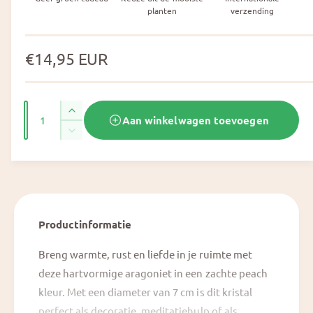
planten
verzending
N
€14,95 EUR
o
r
A
A
Aan winkelwagen toevoegen
m
a
a
A
n
n
a
a
t
n
t
l
a
t
a
l
a
e
l
v
l
e
p
Productinformatie
v
r
e
r
h
r
Breng warmte, rust en liefde in je ruimte met
o
l
i
deze hartvormige aragoniet in een zachte peach
g
a
kleur. Met een diameter van 7 cm is dit kristal
e
j
g
n
perfect als decoratie, meditatiehulp of als
e