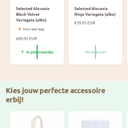
i
n
e
Selected Alocasia
Selected Alocasia
i
t
Black Velvet
Ninja Variegata (albo)
e
–
Variegata (albo)
t
N
€39,95 EUR
P
–
o
Voorraad laag
e
P
r
a
N
€89,95 EUR
e
m
c
o
a
a
h
r
l
c
In plantmandje
Uitverkocht
-
m
e
h
a
7
p
-
l
c
r
7
e
m
i
c
p
j
m
r
s
Kies jouw perfecte accessoire
i
j
erbij!
s