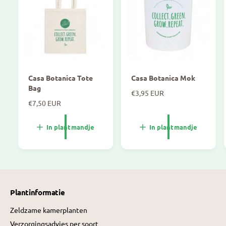
Casa Botanica Tote
Casa Botanica Mok
Bag
N
€3,95 EUR
N
€7,50 EUR
o
o
r
r
m
In plantmandje
In plantmandje
m
a
a
l
l
e
e
p
p
r
r
i
Plantinformatie
i
j
j
s
Zeldzame kamerplanten
s
Verzorgingsadvies per soort